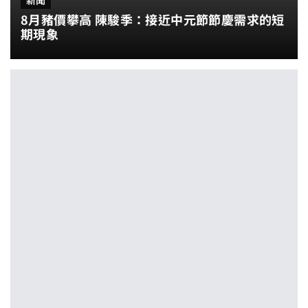
新聞
8月豬價攀高 陳駿季：接近中元節節慶需求的短
期現象