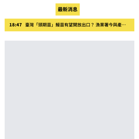
最新消息
18:47
臺灣「頭期苗」鰻苗有望開放出口？ 漁業署今與產業鏈座談 盼養殖、貿易透明化