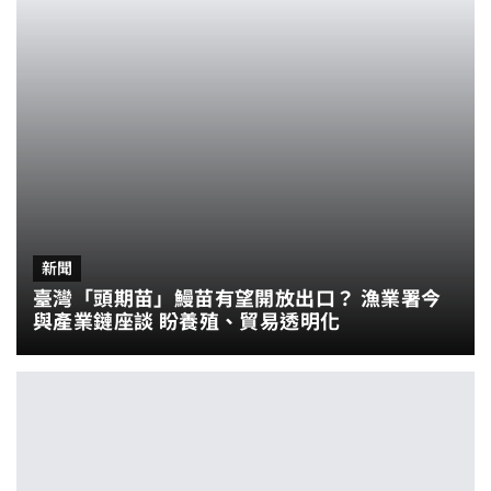
新聞
臺灣「頭期苗」鰻苗有望開放出口？ 漁業署今
與產業鏈座談 盼養殖、貿易透明化