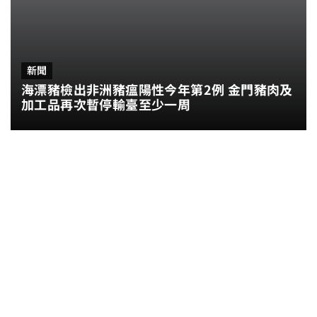
新聞
海漂豬檢出非洲豬瘟陽性今年第2例 金門豬肉及
加工品再次暫停輸臺至少一周