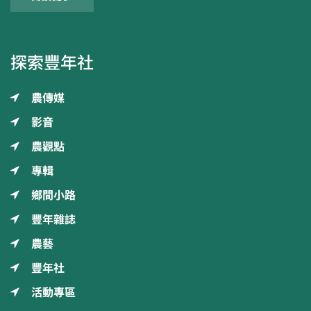
探索豐年社
農傳媒
影音
農觀點
專輯
鄉間小路
豐年雜誌
農藝
豐年社
活動專區