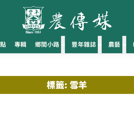
點
專輯
鄉間小路
豐年雜誌
農藝
標籤: 雪羊