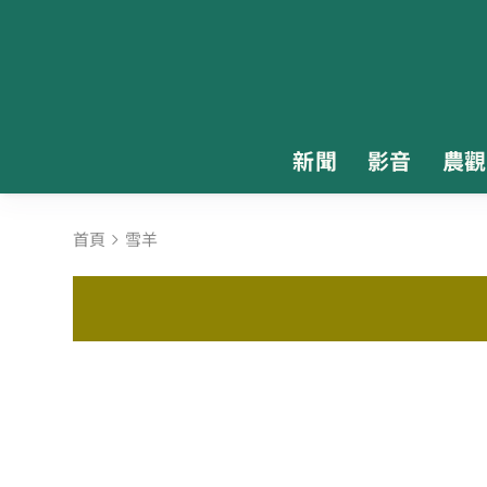
新聞
影音
農觀
首頁
雪羊