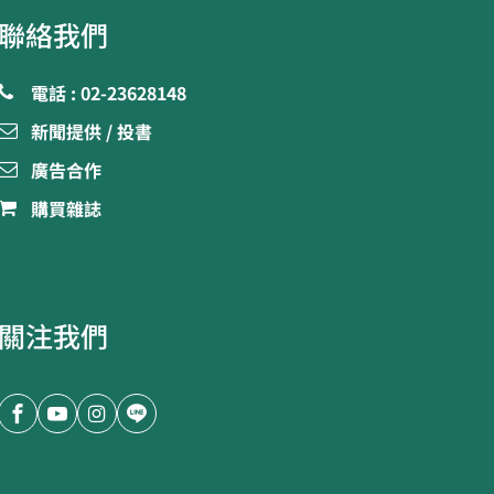
聯絡我們
電話 : 02-23628148
新聞提供 / 投書
廣告合作
購買雜誌
關注我們