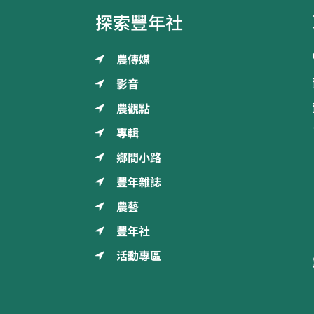
探索豐年社
農傳媒
影音
農觀點
專輯
鄉間小路
豐年雜誌
農藝
豐年社
活動專區