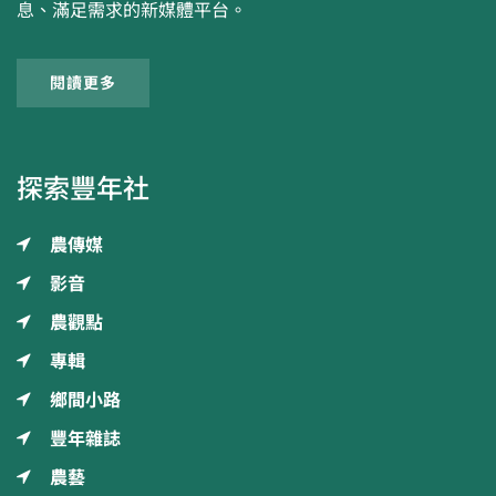
息、滿足需求的新媒體平台。
閱讀更多
探索豐年社
農傳媒
影音
農觀點
專輯
鄉間小路
豐年雜誌
農藝