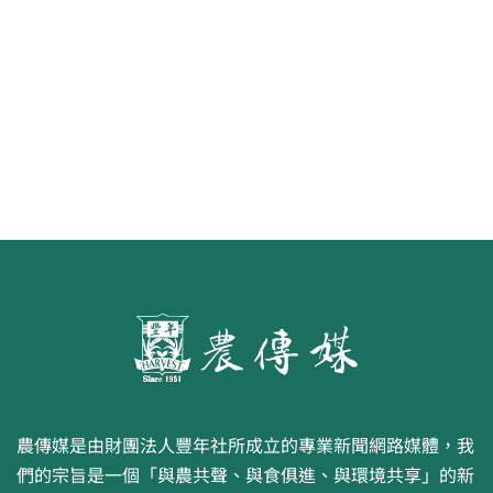
第二屆「臺灣繪果季」國產水果繪
畫比賽開跑 優等得主可獲千元禮券
農傳媒是由財團法人豐年社所成立的專業新聞網路媒體，我
們的宗旨是一個「與農共聲、與食俱進、與環境共享」的新