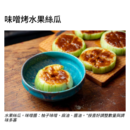
味噌烤水果絲瓜
水果絲瓜。味噌醬：柚子味噌、麻油、醬油。*按喜好調整數量與調
味多寡