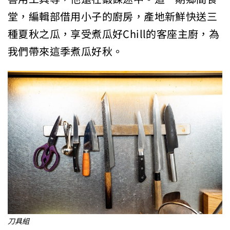
堂，編輯部借用小子的廚房，產地新鮮快送三
種夏秋之瓜，享受煮瓜好Chill的客座主廚，為
我們帶來這季煮瓜好秋。
刀具組