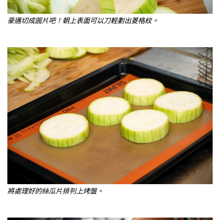
豪邁切成圓片吧！朝上表面可以刀輕劃出菱格紋。
將處理好的絲瓜片排列上烤盤。