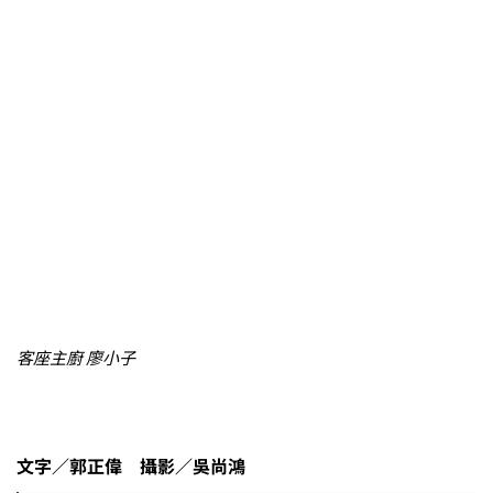
客座主廚 廖小子
文字／郭正偉 攝影／吳尚鴻