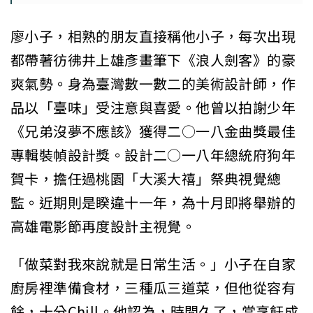
廖小子，相熟的朋友直接稱他小子，每次出現
都帶著彷彿井上雄彥畫筆下《浪人劍客》的豪
爽氣勢。身為臺灣數一數二的美術設計師，作
品以「臺味」受注意與喜愛。他曾以拍謝少年
《兄弟沒夢不應該》獲得二○一八金曲獎最佳
專輯裝幀設計獎。設計二○一八年總統府狗年
賀卡，擔任過桃園「大溪大禧」祭典視覺總
監。近期則是睽違十一年，為十月即將舉辦的
高雄電影節再度設計主視覺。
「做菜對我來說就是日常生活。」小子在自家
廚房裡準備食材，三種瓜三道菜，但他從容有
餘，十分Chill。他認為，時間久了，當烹飪成