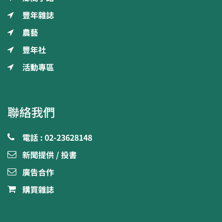
豐年雜誌
農藝
豐年社
活動專區
聯絡我們
電話 : 02-23628148
新聞提供 / 投書
廣告合作
購買雜誌