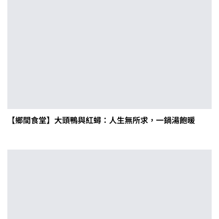
【鄉間食堂】大頭鴨與紅蟳：人生無所求，一鍋湯飽暖