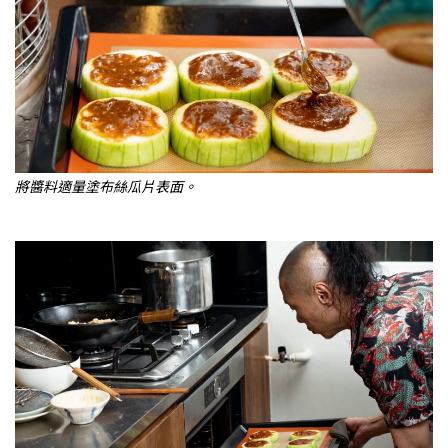
將醬料適量塗布絲瓜片表面。