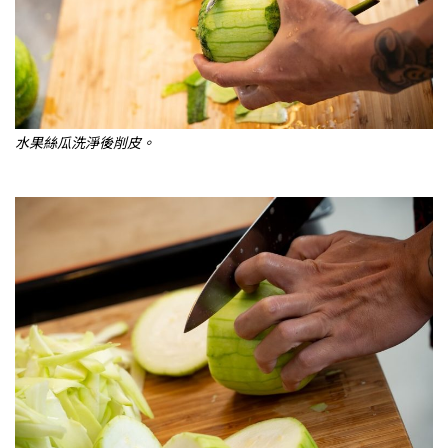
水果絲瓜洗淨後削皮。