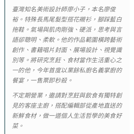
臺灣知名美術設計師廖小子，本名廖俊
裕。特殊長馬尾髮型搭花襯衫，腳踩藍白
拖鞋。氣場與肌肉剛強、硬派，思考與言
語卻聰明、柔軟。他的作品範圍橫跨藝術
創作、書籍唱片封面、展場設計、視覺識
別等。將研究烹飪、食材當作生活重心之
一的他，今年首度以業餘私廚名義掌廚的
餐宴，一售票即秒殺。
不定期營業，邀請對烹飪與飲食有獨特創
見的客座主廚，搭配編輯部從產地直送的
新鮮食材，做一道個人生活哲學的美食好
菜。