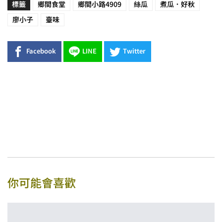
標籤
鄉間食堂
鄉間小路4909
絲瓜
煮瓜．好秋
廖小子
臺味
Facebook
LINE
Twitter
你可能會喜歡