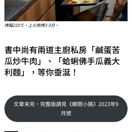
烤箱220℃，上火烘烤3-5分。
書中尚有兩道主廚私房「鹹蛋苦
瓜炒牛肉」、「蛤蜊佛手瓜義大
利麵」，等你垂涎！
文章未完，完整版請見《鄉間小路》2023年9
月號