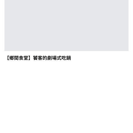
【鄉間食堂】饕客的劇場式吃鍋
0608豪雨農損水稻居冠 農糧署協調
溼穀調運2.2萬公噸 公糧收購量能已