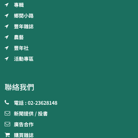
專輯
鄉間小路
豐年雜誌
農藝
豐年社
活動專區
聯絡我們
電話 : 02-23628148
新聞提供 / 投書
廣告合作
購買雜誌