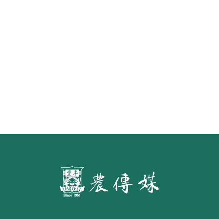
《豐年雜誌》2026年2月號 銀髮
食代 幸福綠照