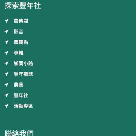
探索豐年社
農傳媒
影音
農觀點
專輯
鄉間小路
豐年雜誌
農藝
豐年社
活動專區
聯絡我們