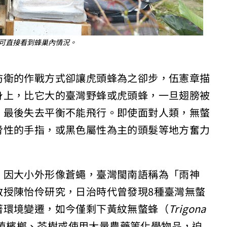
可直接看到蜂巢內情況。
防衛的作戰方式卻讓虎頭蜂為之卻步，伍憲章描
身上，比它大的臺灣野蜂或虎頭蜂，一旦翅膀被
，最後失去平衡不能飛行。即使面對人類，無螫
脅性的手指，或黑色屬性為主的頭髮等地方奮力
，因大小外形像蒼蠅，臺灣閩南語稱為「雨神
教授陳怡伶研究，日治時代曾發現8種臺灣無螫
著環境變遷，如今僅剩下黃紋無螫蜂（
Trigona
植檳榔、茶樹或使用大量農藥等化學物品，迫