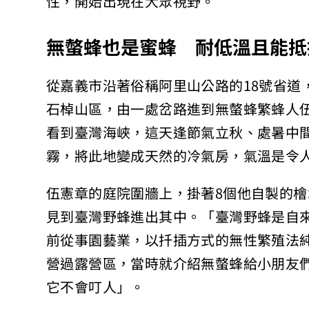
性，開始出現在大眾視野。
無螫蜂也是蜜蜂 耐低溫且能抵
從嘉義市沿著俗稱阿里山公路的18號省道，
石棹山區，由一處岔路進到無螫蜂繁蜂人
看到臺灣海峽，這天逢節氣立秋、處暑中間
霧，將此地變成天然的冷氣房，氣溫是令人
伍憲章的庭院圍牆上，掛著8個他自製的
見到臺灣野蜂進出其中。「臺灣野蜂是自
前從事園藝業，以扦插方式的無性繁殖法
營過露營區，當時就介紹無螫蜂給小朋友
它不會叮人」。