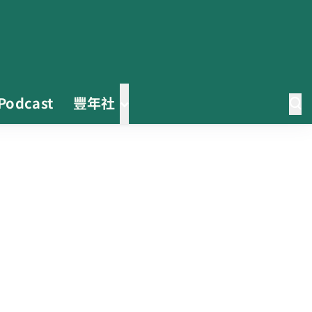
Podcast
豐年社
茶改場輔導低碳生產、碳足跡揭露
「茶毅思」、「日月老茶廠」產品
取得碳標籤
不實謠言致花生跌價 卓榮泰裁示