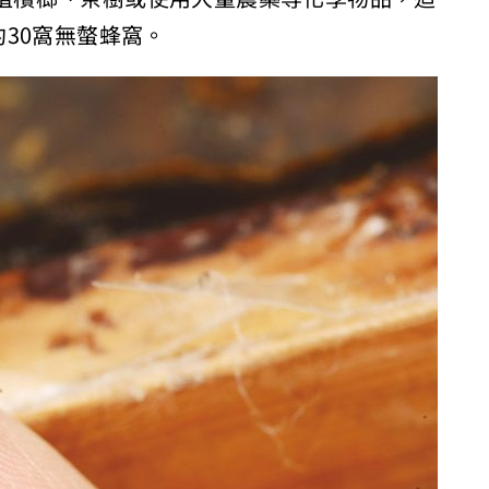
30窩無螫蜂窩。