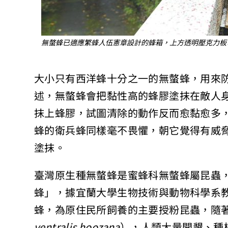
無螫蜂已適應繁蜂人伍憲章設計的蜂箱，上方透明壓克力板
大小只有西洋蜂十分之一的無螫蜂，用來
述，無螫蜂會把黏性高的蜂膠塗抹在敵人
抹上蜂膠，試圖清除的動作反而愈黏愈多
蜂的衛兵蜂同樣毫不畏懼，朝它覺得有威
塗抹。
臺灣原生種無螫蜂是蜜蜂科無螫蜂屬昆蟲
蜂」，據宜蘭大學生物技術與動物科學系
蜂，為原住民所飼養的主要授粉昆蟲，隨
ventralis hoozana
），人類大量開墾、種