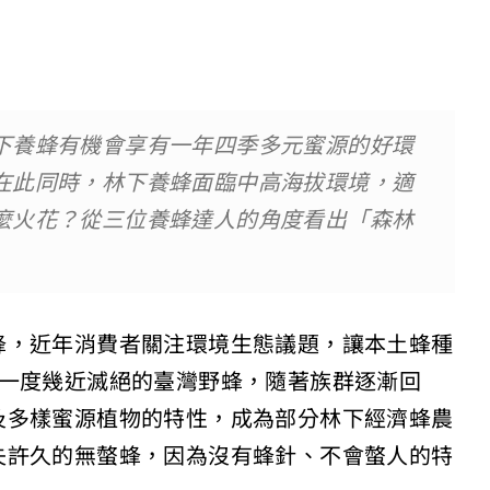
下養蜂有機會享有一年四季多元蜜源的好環
在此同時，林下養蜂面臨中高海拔環境，適
麼火花？從三位養蜂達人的角度看出「森林
蜂，近年消費者關注環境生態議題，讓本土蜂種
、一度幾近滅絕的臺灣野蜂，隨著族群逐漸回
及多樣蜜源植物的特性，成為部分林下經濟蜂農
失許久的無螫蜂，因為沒有蜂針、不會螫人的特