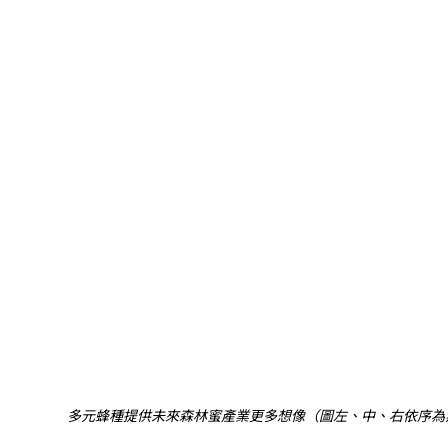
多元蜂種提供未來森林蜜產業更多想像（圖左、中、右依序為