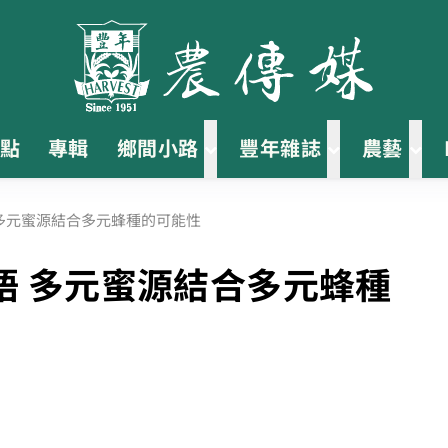
點
專輯
鄉間小路
豐年雜誌
農藝
多元蜜源結合多元蜂種的可能性
語 多元蜜源結合多元蜂種