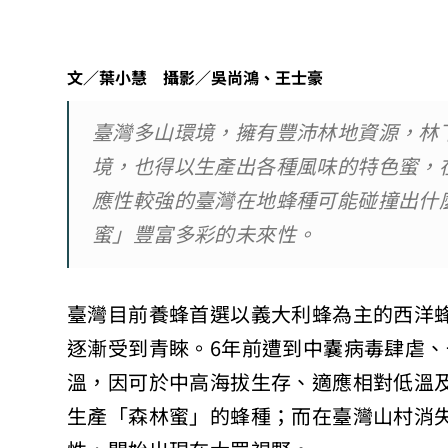
文／葉小慧 攝影／吳尚鴻、王士豪
臺灣多山環境，擁有豐沛林地資源，林
境，也得以生產出各種風味的特色蜜，
應性較強的臺灣在地蜂種可能碰撞出什
蜜」豐富多彩的未來性。
臺灣目前養蜂首選以義大利蜂為主的西洋
逐漸受到青睞。6年前遭到中囊病毒肆虐
溫，因可於中高海拔生存、適應相對低溫
生產「森林蜜」的蜂種；而在臺灣山村消