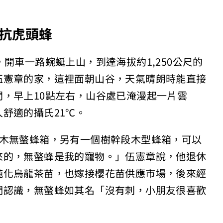
抗虎頭蜂
開車一路蜿蜒上山，到達海拔約1,250公尺的
伍憲章的家，這裡面朝山谷，天氣晴朗時能直接
，早上10點左右，山谷處已淹漫起一片雲
舒適的攝氏21℃。
檜木無螫蜂箱，另有一個樹幹段木型蜂箱，可以
來的，無螫蜂是我的寵物。」伍憲章說，他退休
純化烏龍茶苗，也嫁接櫻花苗供應市場，後來經
們認識，無螫蜂如其名「沒有刺，小朋友很喜歡