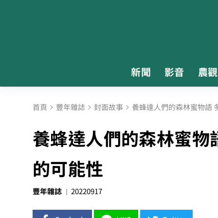
新聞
影音
農觀
首頁
豐年雜誌
封面故事
養蜂達人們的森林蜜物語 
養蜂達人們的森林蜜物
的可能性
豐年雜誌
20220917