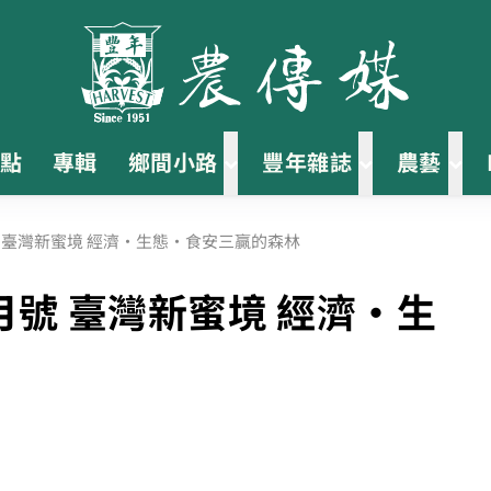
點
專輯
鄉間小路
豐年雜誌
農藝
號 臺灣新蜜境 經濟·生態·食安三贏的森林
月號 臺灣新蜜境 經濟·生