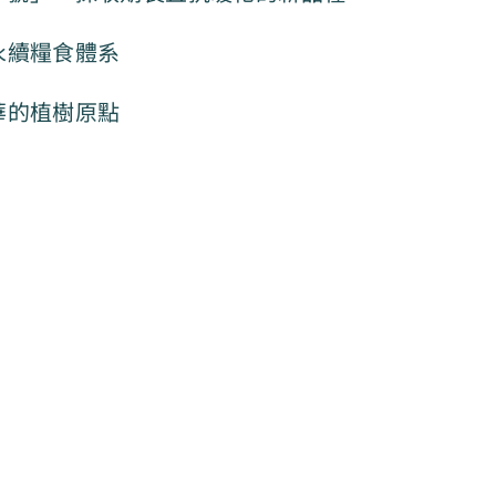
永續糧食體系
華的植樹原點