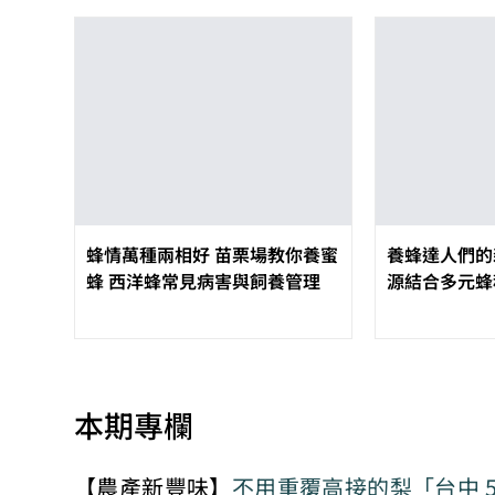
蜂情萬種兩相好 苗栗場教你養蜜
養蜂達人們的
蜂 西洋蜂常見病害與飼養管理
源結合多元蜂
本期專欄
【農產新豐味】
不用重覆高接的梨「台中 