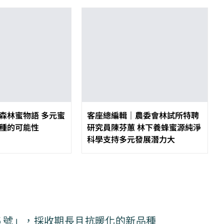
森林蜜物語 多元蜜
客座總編輯｜農委會林試所特聘
種的可能性
研究員陳芬蕙 林下養蜂蜜源純淨
科學支持多元發展潛力大
5 號」，採收期長且抗暖化的新品種