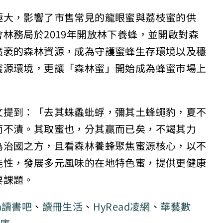
極大，影響了市售常見的龍眼蜜與荔枝蜜的供
林務局於2019年開放林下養蜂，並開啟對森
廣袤的森林資源，成為守護蜜蜂生存環境以及穩
蜜源環境，更讓「森林蜜」開始成為蜂蜜市場上
文提到：「去其蛛蟊蚍蜉，彌其土蜂蠅豹，夏不
而不漬。其取蜜也，分其贏而已矣，不竭其力
為治國之方，且看森林養蜂聚焦蜜源核心，以不
能性，發展多元風味的在地特色蜜，提供更健康
要課題。
n讀書吧
、
讀冊生活
、
HyRead凌網
、
華藝數