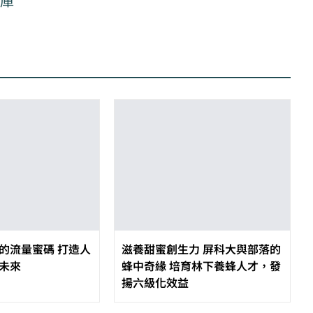
書庫
的流量蜜碼 打造人
滋養甜蜜創生力 屏科大與部落的
未來
蜂中奇緣 培育林下養蜂人才，發
揚六級化效益