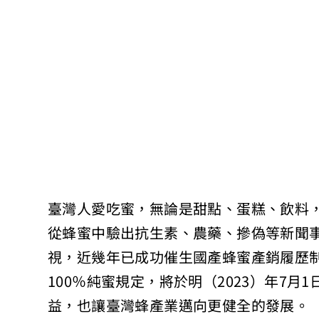
臺灣人愛吃蜜，無論是甜點、蛋糕、飲料
從蜂蜜中驗出抗生素、農藥、摻偽等新聞
視，近幾年已成功催生國產蜂蜜產銷履歷制
100％純蜜規定，將於明（2023）年7
益，也讓臺灣蜂產業邁向更健全的發展。