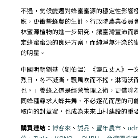
不過，氣候變遷對蜂蜜蜜源的穩定性影響
應，更衝擊蜂農的生計。行政院農業委員會
林蜜源植物的進一步研究，讓臺灣豐沛而
定蜂蜜蜜源的良好方案，而純淨無汙染的
的明星。
中國明朝劉基（劉伯溫）《靈丘丈人》一
烈日，冬不凝澌，飄風吹而不搖，淋雨沃
也。」養蜂之道是經營管理之術，更借喻
同蜂種尋求人蜂共舞、不必逐花而居的可
取向的封蓋蜜，也成為未來山村建設的重
購買連結：
博客來
、
誠品
、
豐年農市
、
ud