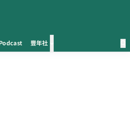
Podcast
豐年社
0608豪雨農損水稻居冠 農糧署協
調溼穀調運2.2萬公噸 公糧收購量
能已恢復
2026臺灣竹博覽會今開幕 六大衛