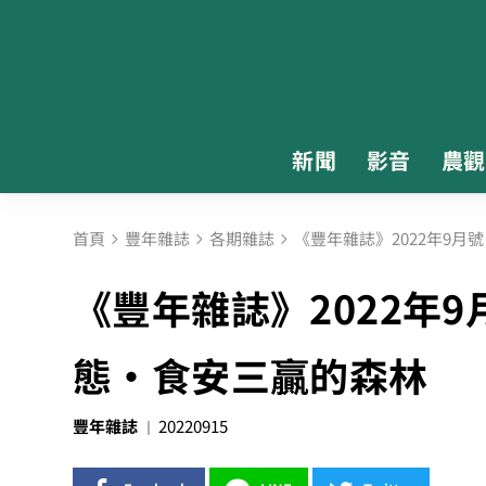
新聞
影音
農觀
首頁
豐年雜誌
各期雜誌
《豐年雜誌》2022年9月
《豐年雜誌》2022年9
態·食安三贏的森林
豐年雜誌
20220915