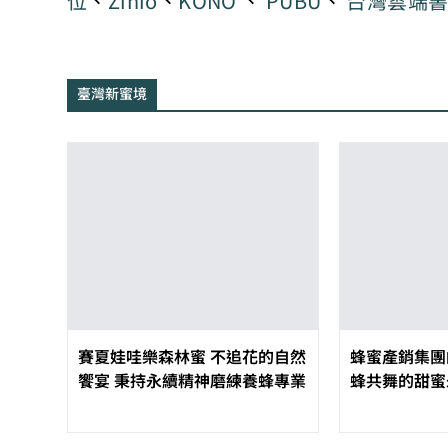
位
、
Zinio
、
KONO
、
PUBU
、
台灣雲端
臺灣新蜜境
賽夏娃哇樂森林蜜 不追花的自然
蜂蜜產銷集團
饗宴 秉持永續精神磨練養蜂專業
蜂共舞的甜蜜