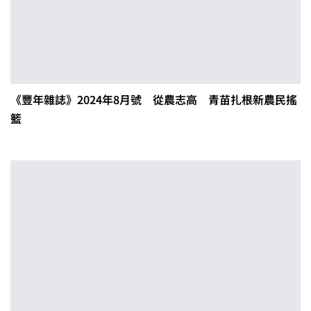
《豐年雜誌》2024年8月號 從農志高 青苗扎根新農民搖
籃