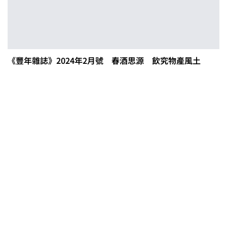
《豐年雜誌》2024年2月號 春酒思源 飲究物產風土
0608豪雨農損水稻居冠 農糧署協調
溼穀調運2.2萬公噸 公糧收購量能已
恢復