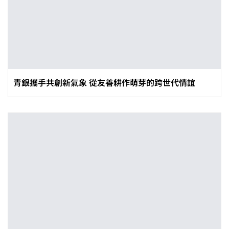
青銀攜手共創新氣象 從友善耕作萌芽的跨世代情誼