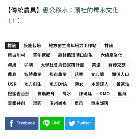
【傳統農具】
愚公移水：頭社的戽水文化
（上）
標籤
設施栽培
地方創生青年培力工作站
甘藷
東白川村
青年返鄉
森林循環湖口創生
六級產業化
海男
卯澳
大學社會責任實踐計畫
美濃
賽德克族
農具
智慧農業
都市農業
菇蕈
文心蘭
關係人口
USR
地方創生
地方DNA
海女
木酢達人
苦茶油
橙蜜香番茄
食農教育
戽水
陳玠廷
DMO
里海
青銀共創
湯圓
溪州尚水
育苗
東岸部落
Facebook
LINE
Twitter