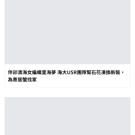
伴卯澳海女編織里海夢 海大USR團隊幫石花凍換新裝，
為寄居蟹找家