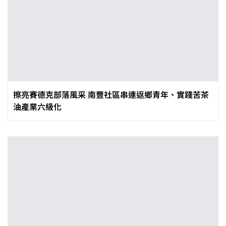
擦亮賽德克部落風采 南豐社區串連返鄉青年、實踐苦茶
油產業六級化