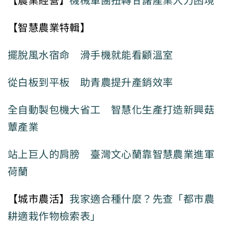
【農業經營】
機械軍團扭轉甘藷產業人力困境
【智慧農業特輯】
擺脫風水宿命 滑手機就能看顧溫室
從白板到平板 助青農提升產銷效率
全自動製包機大省工 智慧化生產打造新興菇
蕈產業
站上巨人的肩膀 臺灣文心蘭靠智慧農業進軍
荷蘭
【城市農活】
我家適合種什麼？先查「都市農
耕適栽作物檢索表」