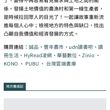
了，變得不再容易看見需求與土地之間的關
係。發揚土地價值的農漁村和第一線生產者，
是時候拉回眾人的目光了！一起讓故事重新流
進每個人心中；檢視地方的特色與缺口，找出
凸顯自我價值和經濟發展的方式。
購買連結：
誠品
、
豐年農市
、
udn讀書吧
、
讀
冊生活
、
HyRead凌網
、
華藝數位
、
Zinio
、
KONO
、
PUBU
、
台灣雲端書庫
地方養成記