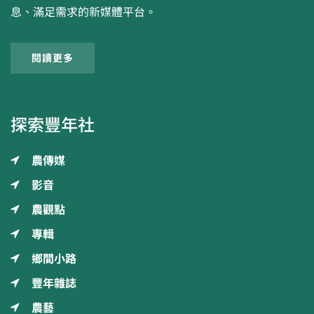
息、滿足需求的新媒體平台。
閱讀更多
探索豐年社
農傳媒
影音
農觀點
專輯
鄉間小路
豐年雜誌
農藝