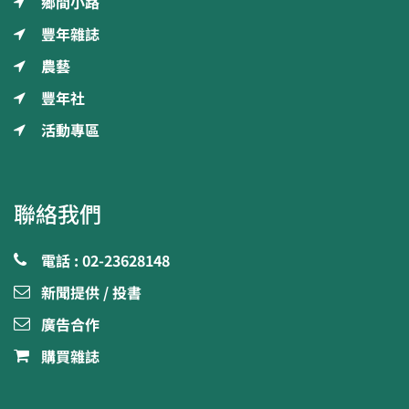
鄉間小路
豐年雜誌
農藝
豐年社
活動專區
聯絡我們
電話 : 02-23628148
新聞提供 / 投書
廣告合作
購買雜誌