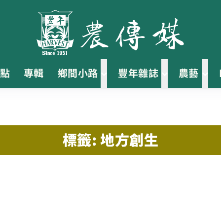
點
專輯
鄉間小路
豐年雜誌
農藝
標籤: 地方創生