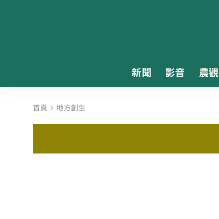
新聞
影音
農觀
首頁
地方創生