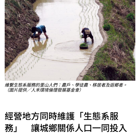
維繫生態系服務的里山人們：農戶、學徒農、移居者及返鄉者。
（圖片提供╱人禾環境倫理發展基金會）
經營地方同時維護「生態系服
務」 讓城鄉關係人口一同投入