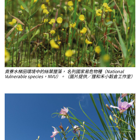
貢寮水梯田環境中的絲葉狸藻， 名列國家易危物種（National
Vulnerable species，NVU）。（圖片提供╱狸和禾小穀倉工作室）