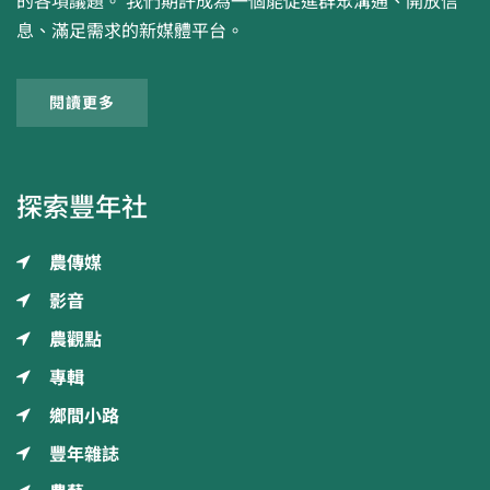
的各項議題。 我們期許成為一個能促進群眾溝通、開放信
息、滿足需求的新媒體平台。
閱讀更多
探索豐年社
農傳媒
影音
農觀點
專輯
鄉間小路
豐年雜誌