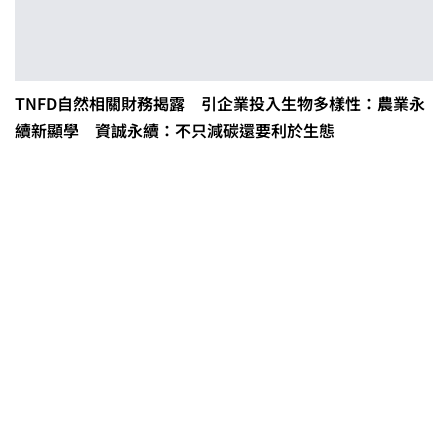
TNFD自然相關財務揭露 引企業投入生物多樣性：農業永
續新顯學 資誠永續：不只減碳還要利於生態
茶改場輔導低碳生產、碳足跡揭露
「茶毅思」、「日月老茶廠」產品
取得碳標籤