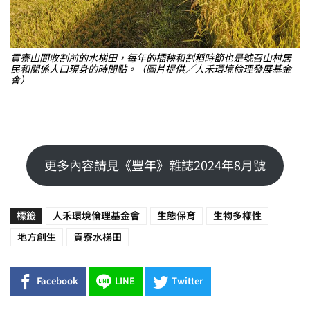
貢寮山間收割前的水梯田，每年的插秧和割稻時節也是號召山村居
民和關係人口現身的時間點。（圖片提供╱人禾環境倫理發展基金
會）
更多內容請見《豐年》雜誌2024年8月號
標籤
人禾環境倫理基金會
生態保育
生物多樣性
地方創生
貢寮水梯田
Facebook
LINE
Twitter