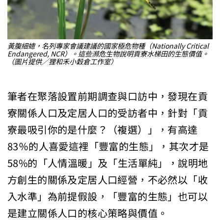
黃腹細蟌，名列專家會議建議的國家極危物種（Nationally Critical
Endangered, NCR）。這些瀕危生物說明貢寮水梯田的生態價值。
（圖片提供╱狸和禾小穀倉工作室）
筆者在聚落設置前期調查與口訪中，發現在貢
寮關係人口及定居人口的受訪者中，針對「貢
寮最吸引你的是什麼？（複選）」，有高達
83％的人喜愛這裡「豐富的生態」，其次才是
58%的「人情溫暖」及「生活單純」，說明地
方創生的關係及定居人口經營，不必然以「收
入水準」為前提假設，「豐富的生態」也可以
是建立關係人口的核心策略與價值。