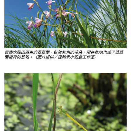
貢寮水梯田原生的葦草蘭，綻放紫色的花朵。現在此地也成了葦草
蘭復育的基地。（圖片提供╱狸和禾小穀倉工作室）