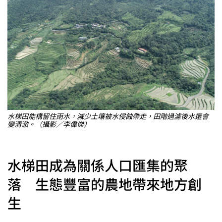
水梯田能構留住雨水，減少土壤被水侵蝕帶走，田階過濾後水還會
變清澈。（攝影╱李偉傑）
水梯田成為關係人口匯集的聚
落 生態豐富的農地帶來地方創
生