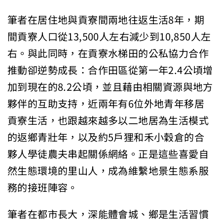
筆者在居住地與貢寮間兩地往返生活8年，期
間貢寮人口從13,500人左右減少到10,850人左
右。與此同時，在貢寮水梯田的公私協力合作
推動卻逆勢成長：合作田區從第一年2.4公頃增
加到現在的8.2公頃，並且藉由相關資源與地方
夥伴的互助支持，近兩年有6位外地青年移居
貢寮生活，也跟越來越多以二地居為生活模式
的返鄉青壯年，以及約5戶狸和禾小穀倉的合
夥人學徒農夫串起關係網絡。正是這些喜愛自
然生態環境的里山人，成為維繫地景生態系服
務的接班陣容。
筆者在都市長大，深能體會城、鄉是生活習慣