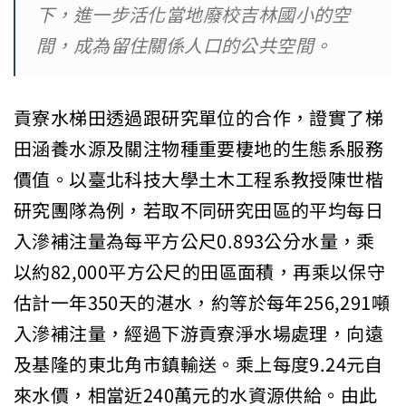
下，進一步活化當地廢校吉林國小的空
間，成為留住關係人口的公共空間。
貢寮水梯田透過跟研究單位的合作，證實了梯
田涵養水源及關注物種重要棲地的生態系服務
價值。以臺北科技大學土木工程系教授陳世楷
研究團隊為例，若取不同研究田區的平均每日
入滲補注量為每平方公尺0.893公分水量，乘
以約82,000平方公尺的田區面積，再乘以保守
估計一年350天的湛水，約等於每年256,291噸
入滲補注量，經過下游貢寮淨水場處理，向遠
及基隆的東北角市鎮輸送。乘上每度9.24元自
來水價，相當近240萬元的水資源供給。由此