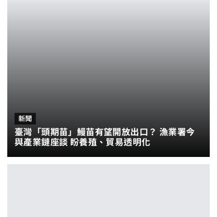
新聞
臺灣「頭期苗」鰻苗有望開放出口？ 漁業署今
與產業鏈座談 盼養殖、貿易透明化