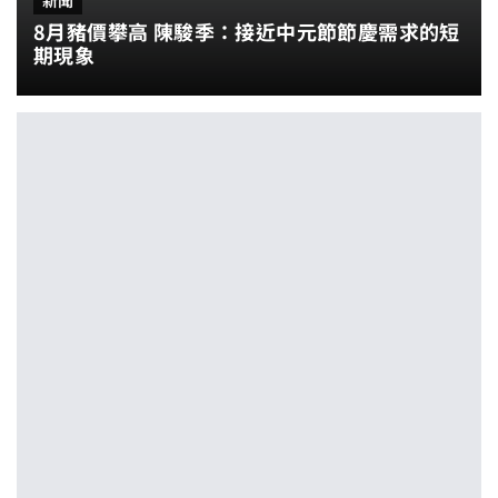
新聞
8月豬價攀高 陳駿季：接近中元節節慶需求的短
期現象