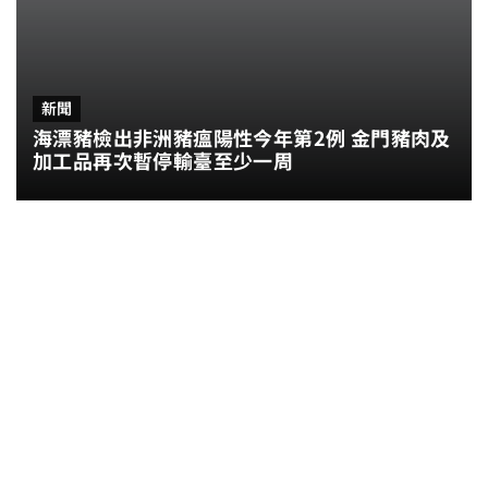
新聞
海漂豬檢出非洲豬瘟陽性今年第2例 金門豬肉及
加工品再次暫停輸臺至少一周