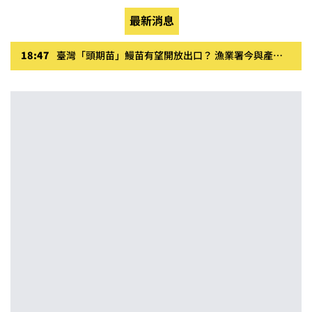
最新消息
18:47
臺灣「頭期苗」鰻苗有望開放出口？ 漁業署今與產業鏈座談 盼養殖、貿易透明化