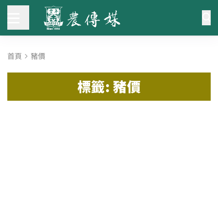
首頁
豬價
標籤: 豬價