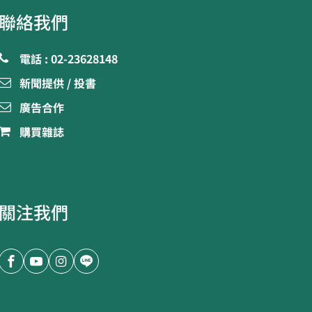
聯絡我們
電話 : 02-23628148
新聞提供 / 投書
廣告合作
購買雜誌
關注我們