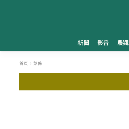
新聞
影音
農觀
首頁
菜鴨