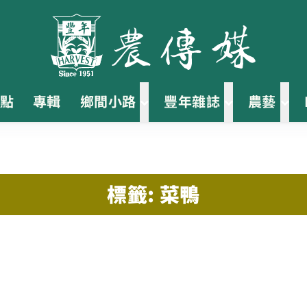
點
專輯
鄉間小路
豐年雜誌
農藝
標籤: 菜鴨