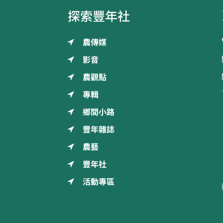
探索豐年社
農傳媒
影音
農觀點
專輯
鄉間小路
豐年雜誌
農藝
豐年社
活動專區