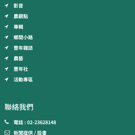
影音
農觀點
專輯
鄉間小路
豐年雜誌
農藝
豐年社
活動專區
聯絡我們
電話 : 02-23628148
新聞提供 / 投書