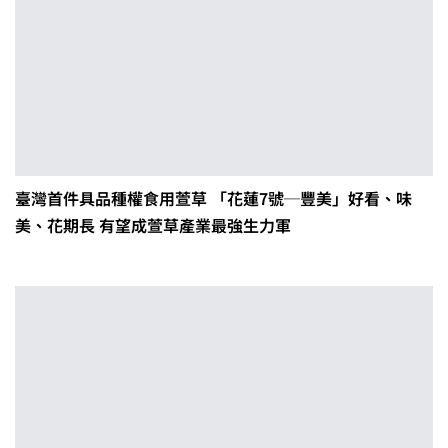
臺灣首件具品種權食用萱草 「花蓮7號─豐美」好看、味
美、花期長 有望成萱草產業最強生力軍