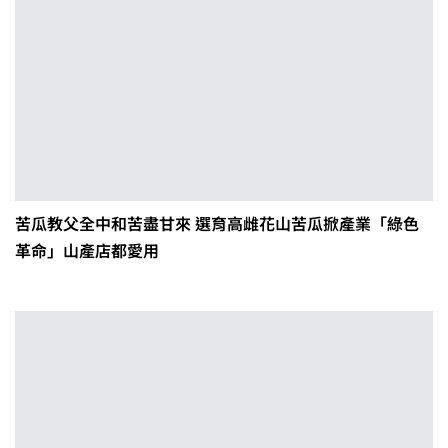
苦瓜教父全中和苦盡甘來 選育高雌花山苦瓜掀產業「綠色
革命」山產店都愛用