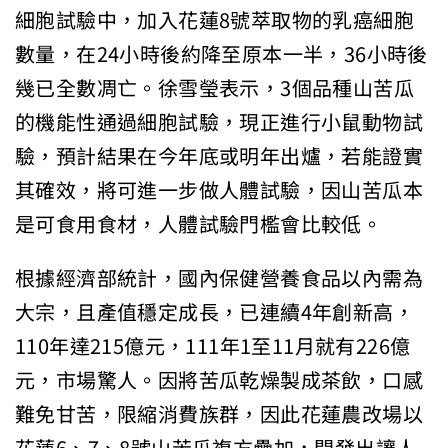
細胞試驗中，加入花蓮8號萃取物的乳癌細胞
數量，在24小時後約降至原本一半，36小時後
幾已全數凋亡。徐雪瑩表示，3個品種山苦瓜
的機能性通過細胞試驗，現正進行小鼠動物試
驗，預計結果在今年底或明年出爐，若能證實
其確效，將可進一步做人體試驗，因山苦瓜本
是可食用食材，人體試驗門檻會比較低。
根據經濟部統計，國內保健營養食品以內需為
大宗，且產值穩定成長，已連續4年創新高，
110年達215億元，111年1至11月就有226億
元，市場驚人。因將苦瓜乾燥製成茶飲，口感
難免甘苦，限縮消費族群，因此花蓮農改場以