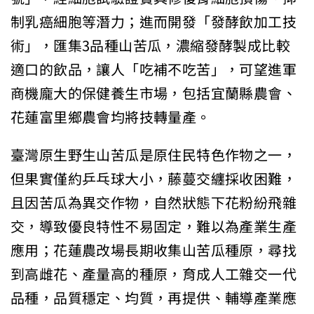
制乳癌細胞等潛力；進而開發「發酵飲加工技
術」，匯集3品種山苦瓜，濃縮發酵製成比較
適口的飲品，讓人「吃補不吃苦」，可望進軍
商機龐大的保健養生市場，包括宜蘭縣農會、
花蓮富里鄉農會均將技轉量產。
臺灣原生野生山苦瓜是原住民特色作物之一，
但果實僅約乒乓球大小，藤蔓交纏採收困難，
且因苦瓜為異交作物，自然狀態下花粉紛飛雜
交，導致優良特性不易固定，難以為產業生產
應用；花蓮農改場長期收集山苦瓜種原，尋找
到高雌花、產量高的種原，育成人工雜交一代
品種，品質穩定、均質，再提供、輔導產業應