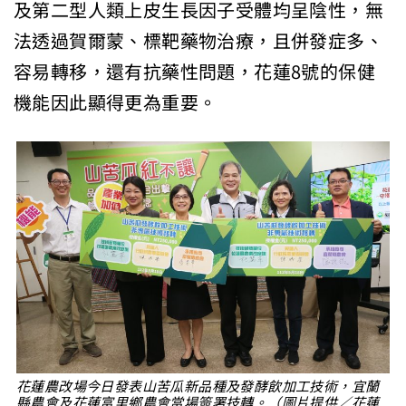
及第二型人類上皮生長因子受體均呈陰性，無
法透過賀爾蒙、標靶藥物治療，且併發症多、
容易轉移，還有抗藥性問題，花蓮8號的保健
機能因此顯得更為重要。
花蓮農改場今日發表山苦瓜新品種及發酵飲加工技術，宜蘭
縣農會及花蓮富里鄉農會當場簽署技轉。（圖片提供／花蓮