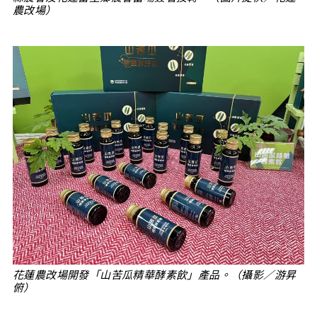
農改場）
花蓮農改場開發「山苦瓜精華酵素飲」產品。（攝影／游昇
俯）