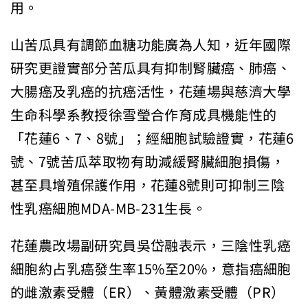
用。
山苦瓜具有調節血糖功能廣為人知，近年國際
研究更證實部分苦瓜具有抑制腎臟癌、肺癌、
大腸癌及乳癌的抗癌活性，花蓮場與慈濟大學
生命科學系教授徐雪瑩合作育成具機能性的
「花蓮6、7、8號」；經細胞試驗證實，花蓮6
號、7號苦瓜萃取物有助減緩腎臟細胞損傷，
甚至具增殖保護作用，花蓮8號則可抑制三陰
性乳癌細胞MDA-MB-231生長。
花蓮農改場副研究員吳岱融表示，三陰性乳癌
細胞約占乳癌發生率15%至20%，意指癌細胞
的雌激素受體（ER）、黃體激素受體（PR）