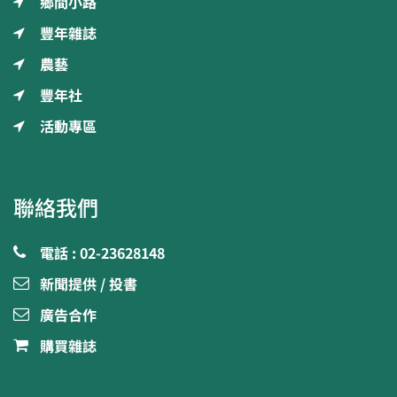
鄉間小路
豐年雜誌
農藝
豐年社
活動專區
聯絡我們
電話 : 02-23628148
新聞提供 / 投書
廣告合作
購買雜誌