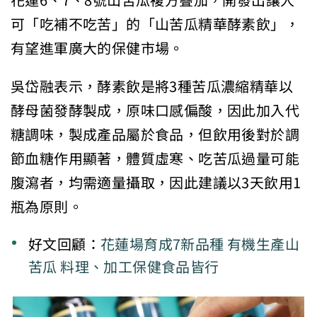
花蓮6、7、8號山苦瓜複方疊加，開發出讓人
可「吃補不吃苦」的「山苦瓜精華酵素飲」，
有望進軍廣大的保健市場。
吳岱融表示，酵素飲是將3種苦瓜濃縮精華以
酵母菌發酵製成，原味口感偏酸，因此加入代
糖調味，製成產品屬於食品，但飲用後對於調
節血糖作用顯著，體質虛寒、吃苦瓜過量可能
腹瀉者，均需適量攝取，因此建議以3天飲用1
瓶為原則。
好文回顧：
花蓮場育成7新品種 有機生產山
苦瓜 料理、加工保健食品皆行