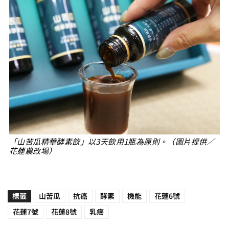
「山苦瓜精華酵素飲」以3天飲用1瓶為原則。（圖片提供／
花蓮農改場）
標籤
山苦瓜
抗癌
酵素
機能
花蓮6號
花蓮7號
花蓮8號
乳癌