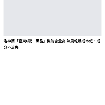
洛神葵「臺東6號─黑晶」機能含量高 熱風乾燥成本低、成
分不流失
茶改場輔導低碳生產、碳足跡揭露
「茶毅思」、「日月老茶廠」產品