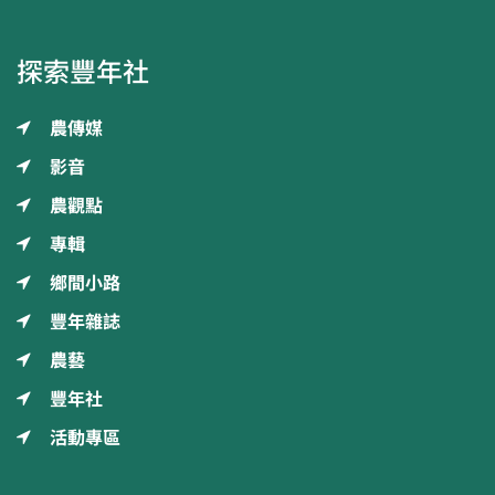
探索豐年社
農傳媒
影音
農觀點
專輯
鄉間小路
豐年雜誌
農藝
豐年社
活動專區