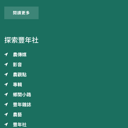
閱讀更多
探索豐年社
農傳媒
影音
農觀點
專輯
鄉間小路
豐年雜誌
農藝
豐年社