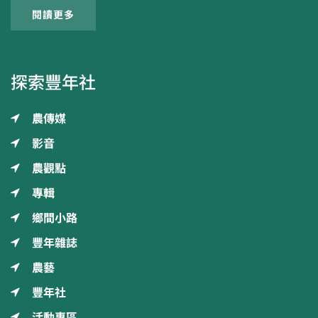
閱讀更多
探索豐年社
農傳媒
影音
農觀點
專輯
鄉間小路
豐年雜誌
農藝
豐年社
活動專區