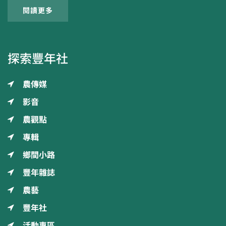
閱讀更多
探索豐年社
農傳媒
影音
農觀點
專輯
鄉間小路
豐年雜誌
農藝
豐年社
活動專區