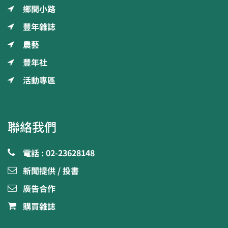
鄉間小路
豐年雜誌
農藝
豐年社
活動專區
聯絡我們
電話 : 02-23628148
新聞提供 / 投書
廣告合作
購買雜誌