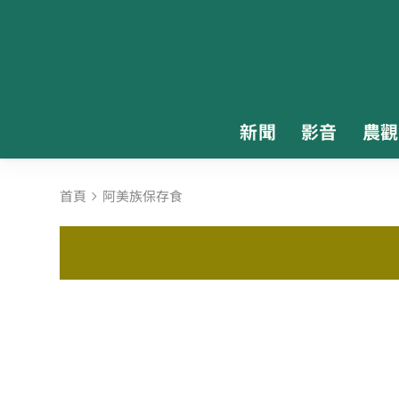
新聞
影音
農觀
首頁
阿美族保存食