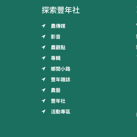
探索豐年社
農傳媒
影音
農觀點
專輯
鄉間小路
豐年雜誌
農藝
豐年社
活動專區