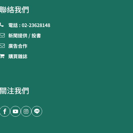
聯絡我們
電話 : 02-23628148
新聞提供 / 投書
廣告合作
購買雜誌
關注我們