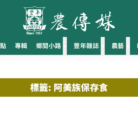
點
專輯
鄉間小路
豐年雜誌
農藝
標籤: 阿美族保存食