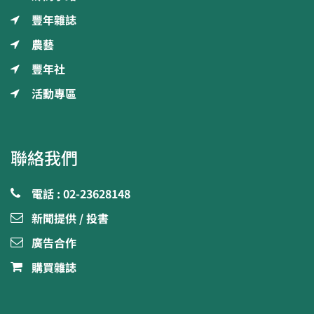
豐年雜誌
農藝
豐年社
活動專區
聯絡我們
電話 : 02-23628148
新聞提供 / 投書
廣告合作
購買雜誌