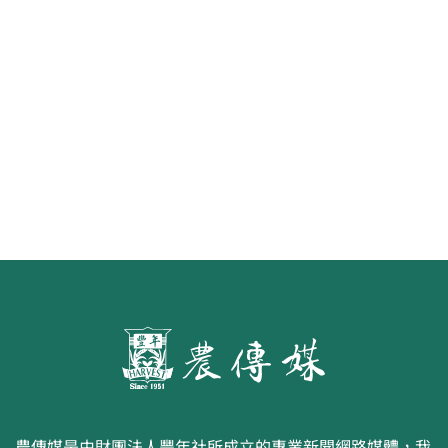
《豐年雜誌》2026年2月號 銀髮
食代 幸福綠照
農傳媒是由財團法人豐年社所成立的專業新聞網路媒體，我