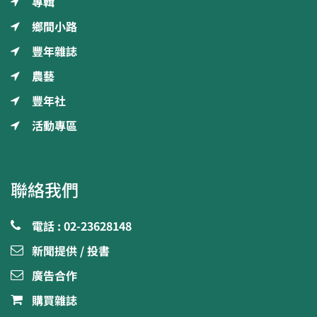
專輯
鄉間小路
豐年雜誌
農藝
豐年社
活動專區
聯絡我們
電話 : 02-23628148
新聞提供 / 投書
廣告合作
購買雜誌