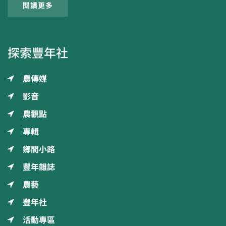
閱讀更多
探索豐年社
農傳媒
影音
農觀點
專輯
鄉間小路
豐年雜誌
農藝
豐年社
活動專區