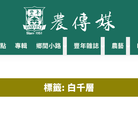
點
專輯
鄉間小路
豐年雜誌
農藝
標籤: 白千層