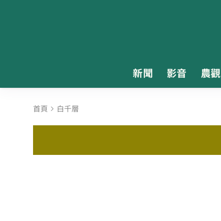
新聞
影音
農觀
首頁
白千層