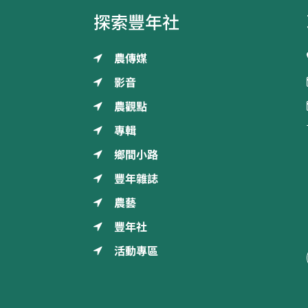
探索豐年社
農傳媒
影音
農觀點
專輯
鄉間小路
豐年雜誌
農藝
豐年社
活動專區