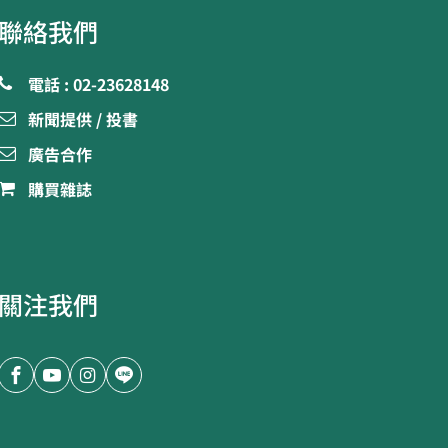
聯絡我們
電話 : 02-23628148
新聞提供 / 投書
廣告合作
購買雜誌
關注我們