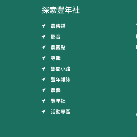
探索豐年社
農傳媒
影音
農觀點
專輯
鄉間小路
豐年雜誌
農藝
豐年社
活動專區