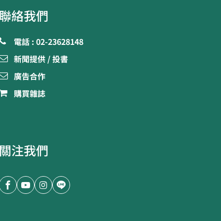
聯絡我們
電話 : 02-23628148
新聞提供 / 投書
廣告合作
購買雜誌
關注我們