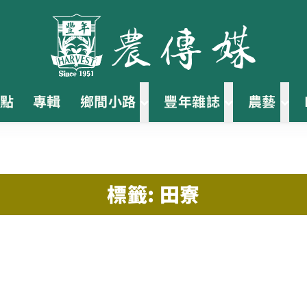
點
專輯
鄉間小路
豐年雜誌
農藝
標籤: 田寮