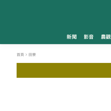
新聞
影音
農觀
首頁
田寮