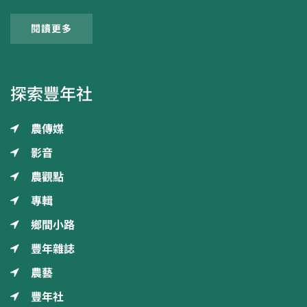
閱讀更多
探索豐年社
農傳媒
影音
農觀點
專輯
鄉間小路
豐年雜誌
農藝
豐年社