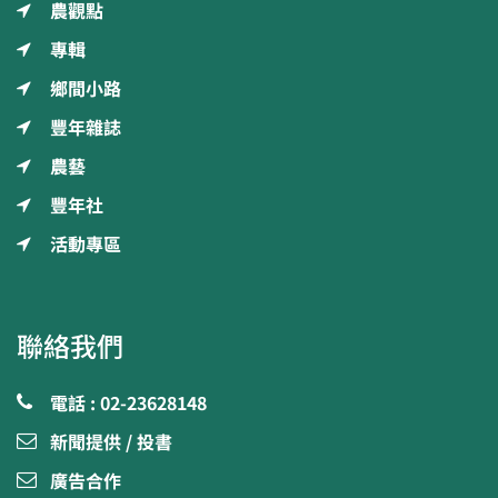
農觀點
專輯
鄉間小路
豐年雜誌
農藝
豐年社
活動專區
聯絡我們
電話 : 02-23628148
新聞提供 / 投書
廣告合作