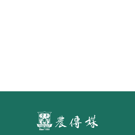
《豐年雜誌》2026年2月號 銀髮
食代 幸福綠照