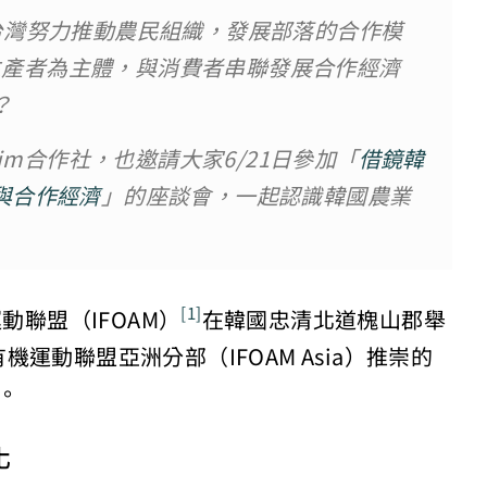
台灣努力推動農民組織，發展部落的合作模
以生產者為主體，與消費者串聯發展合作經濟
？
im合作社，也邀請大家6/21日參加「
借鏡韓
與合作經濟
」的座談會，一起認識韓國農業
動聯盟（IFOAM）
在韓國忠清北道槐山郡舉
[1]
動聯盟亞洲分部（IFOAM Asia）推崇的
。
化