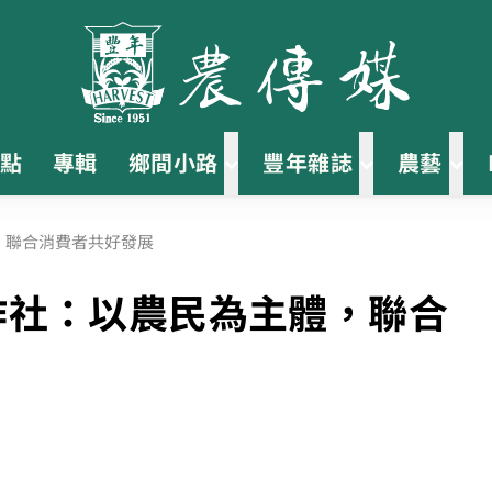
點
專輯
鄉間小路
豐年雜誌
農藝
體，聯合消費者共好發展
合作社：以農民為主體，聯合