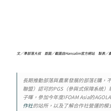
文／準部落大叔 首圖／截圖自Hansalim官方網站 製表／
長期推動部落與農業發展的部落E購，不
聯盟）認可的PGS（參與式保障系統）
子暉，參加今年度IFOAM Asia的AG
作社
的站所，以及了解合作社營運的模