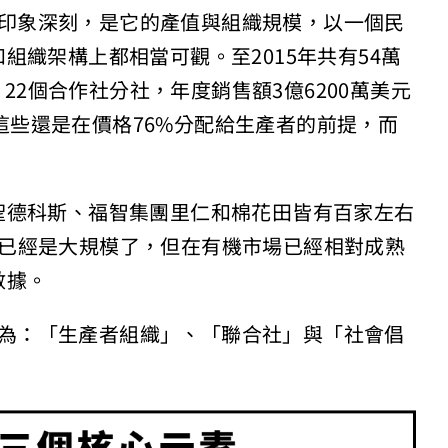
令我印象深刻，是它的產值與組織規模，以一個民
組織架構上都相當可觀。至2015年共有54萬
，22個合作社分社，年度銷售額3億6200萬美元
這些還是在價格76%分配給生產者的前提，而
聖德科斯、福智集團里仁和棉花田皆有百家左右
台灣已經是大規模了，但在有機市場已經相對成熟
數據。
分別為：「生產者組織」、「聯合社」與「社會倡