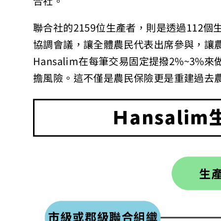
合社。
聯合社的2159位生產者，則是透過112
協調會議，讓全體農民代表出席參與，讓
Hansalim在每筆交易固定提撥2%~3
擔風險。這不僅是農民保險更是重建過去