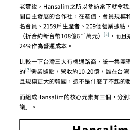
老實說，Hansalim之所以參訪當下就
間自主發展的合作社，在產值、會員規模和
名會員、2159戶生產者、209個營業據點
（折合約新台幣108億6千萬元）
，而且
[2]
24%作為營運成本。
比較一下台灣三大有機通路商，統一集團
的
營業據點，營收約10-20億，雖在
[3]
且規模更大的韓國，這不是什麼了不起的
而組成Hansalim的核心元素有三個，
議」。