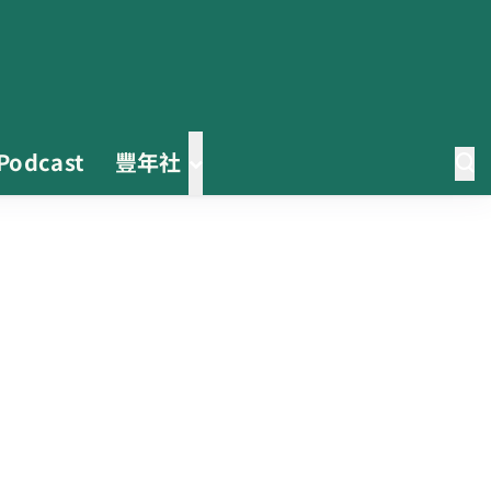
Podcast
豐年社
0608豪雨農損水稻居冠 農糧署協
調溼穀調運2.2萬公噸 公糧收購量
能已恢復
2026臺灣竹博覽會今開幕 六大衛