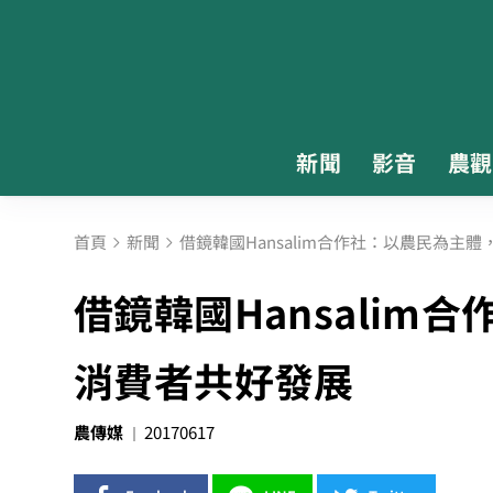
新聞
影音
農觀
首頁
新聞
借鏡韓國Hansalim合作社：以農民為主
借鏡韓國Hansalim
消費者共好發展
農傳媒
20170617