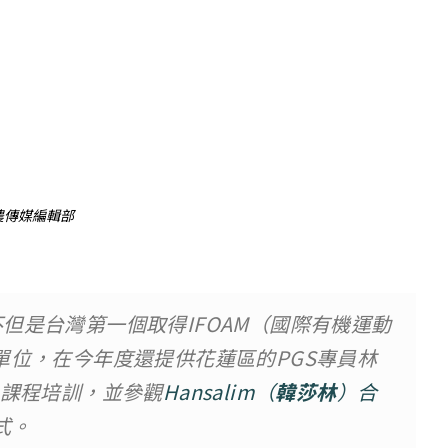
農傳媒編輯部
但是台灣第一個取得IFOAM（國際有機運動
單位，在今年度還提供花蓮區的PGS專員林
OLA課程培訓，並參觀
Hansalim（
韓莎林
）合
式。