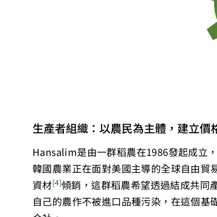
生產者組織：以農民為主體，建立價
Hansalim是由一群稻農在1986發起成
韓國農業正在面對美國主導的全球自由貿
資材
傾銷，這群稻農希望透過結成共同
[4]
自己的農作不被進口品種污染，在這個基礎