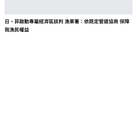
日、菲啟動專屬經濟區談判 漁業署：依既定管道協商 保障
我漁民權益
茶改場輔導低碳生產、碳足跡揭露
「茶毅思」、「日月老茶廠」產品
取得碳標籤
不實謠言致花生跌價 卓榮泰裁示跨