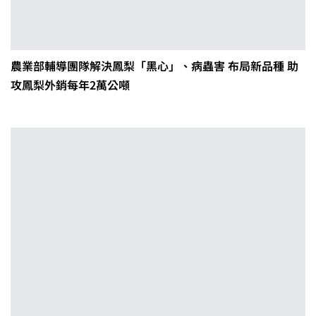
農業部輔導團隊解決鳳梨「黑心」、病蟲害 布局新品種 助
攻鳳梨外銷每年2萬公噸