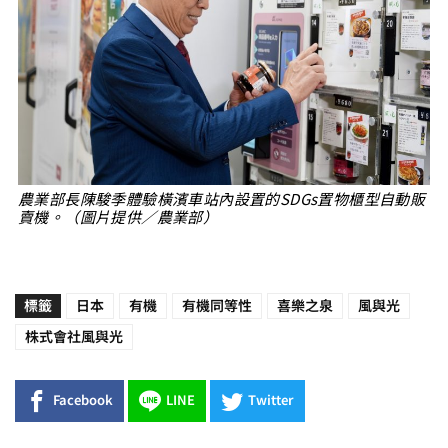
農業部長陳駿季體驗橫濱車站內設置的SDGs置物櫃型自動販
賣機。（圖片提供／農業部）
標籤
日本
有機
有機同等性
喜樂之泉
風與光
株式會社風與光
Facebook
LINE
Twitter