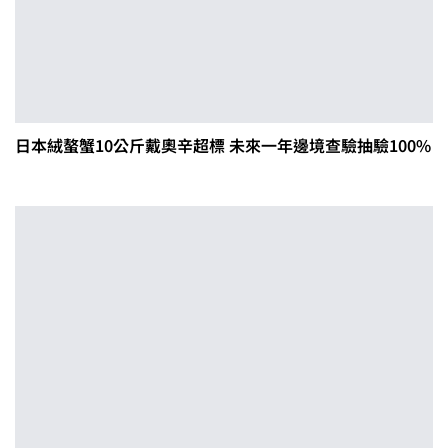
日本絨螯蟹10公斤戴奧辛超標 未來一年邊境查驗抽驗100%