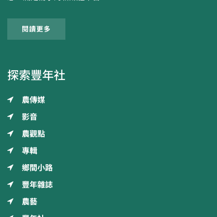
閱讀更多
探索豐年社
農傳媒
影音
農觀點
專輯
鄉間小路
豐年雜誌
農藝