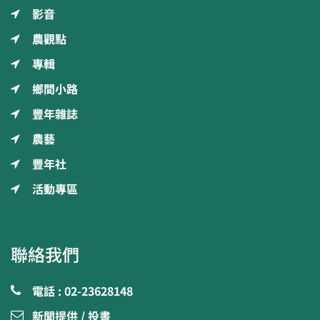
影音
農觀點
專輯
鄉間小路
豐年雜誌
農藝
豐年社
活動專區
聯絡我們
電話 : 02-23628148
新聞提供 / 投書