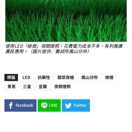
使用LED「綠燈」夜間燈照，花費電力成本不多，有利推廣
農民應用。（圖片提供／農試所鳳山分所）
標籤
LED
抗藥性
甜菜夜蛾
鳳山分所
綠燈
青蔥
三星
宜蘭
夜間燈照
Facebook
LINE
Twitter