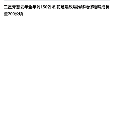
三星青蔥去年全年剩150公頃 花蓮農改場推移地保種盼成長
至200公頃
0608豪雨農損水稻居冠 農糧署協調
溼穀調運2.2萬公噸 公糧收購量能已
恢復
2026臺灣竹博覽會今開幕 六大衛星
展區跨縣市接力展至9月