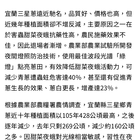
宜蘭三星蔥遠近馳名，品質好、價格也高，但
近幾年種植面積卻不增反減，主要原因之一在
於害蟲甜菜夜蛾抗藥性高，農民施藥效果不
佳，因此退場者漸增。農業部農業試驗所開發
夜間燈照防治技術，使用最佳波段光譜「綠
燈」點亮蔥田，有效降低甜菜夜蛾活動力，可
減少青蔥遭蟲蛀危害達40%，甚至還有促進青
蔥生長的效果、蔥白更長，增產達23%。
根據農業部農糧署農情調查，宜蘭縣三星鄉青
蔥近十年種植面積以105年428公頃最高，之後
逐年減少，去年只剩269公頃，減少約160公頃
之多。因甜菜夜蛾對光線相當敏感，習性在夜