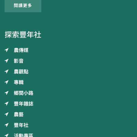
閱讀更多
探索豐年社
農傳媒
影音
農觀點
專輯
鄉間小路
豐年雜誌
農藝
豐年社
活動專區