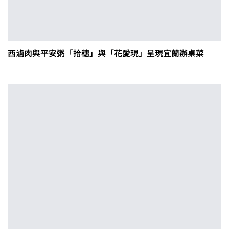
西滷肉與平安粥「拾穗」與「花愛現」呈現宜蘭辦桌菜