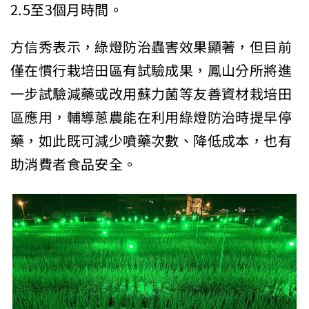
2.5至3個月時間。
方信秀表示，綠燈防治蟲害效果顯著，但目前
僅在慣行栽培田區有試驗成果，鳳山分所將進
一步試驗減藥或改用蘇力菌等友善資材栽培田
區應用，輔導蔥農能在利用綠燈防治時提早停
藥，如此既可減少噴藥次數、降低成本，也有
助消費者食品安全。