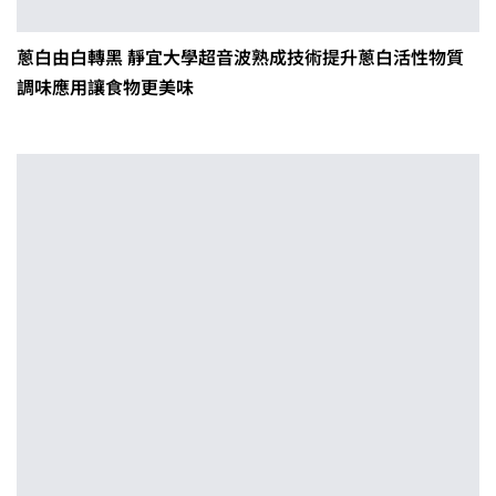
蔥白由白轉黑 靜宜大學超音波熟成技術提升蔥白活性物質
調味應用讓食物更美味