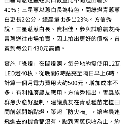
田區青蔥遭蟲蛀洞口數量比不開燈田區少
40%；三星蔥以蔥白長為特色，開綠燈青蔥蔥
白更長2公分，總產量也多出23%。方信秀
說，三星蔥蔥白長、賣相佳，參與試驗農友將
青蔥送往市場拍賣，因此拍出更好的價格，曾
賣到每公斤430元高價。
實施「綠燈」夜間燈照，每分地約需使用12瓦
LED燈40枚，從晚間6時點亮至隔日早上6時，
計算一個月電力費用大約500元，增加成本不
多，有利推廣農友應用。方信秀指出，害蟲族
群愈少愈好壓制，建議農友在青蔥種苗定植田
間前就開始點燈，築起「防火牆」，讓害蟲連
飛進去的機會都沒有，點到青蔥採收為止，約