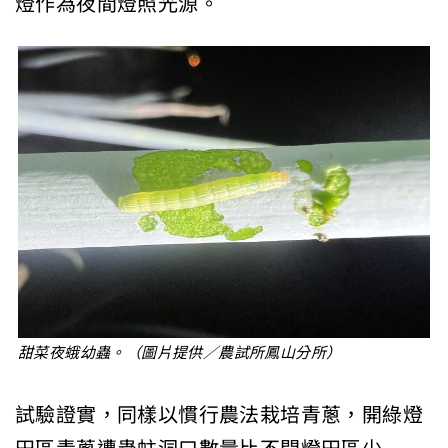
燈作為夜間燈照光源。
甜菜夜蛾幼蟲。（圖片提供／農試所鳳山分所）
試驗證實，同樣以慣行農法栽培青蔥，開綠燈