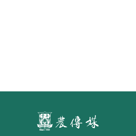
《豐年雜誌》2026年2月號 銀髮
食代 幸福綠照