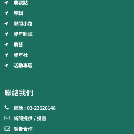
農觀點
專輯
鄉間小路
豐年雜誌
農藝
豐年社
活動專區
聯絡我們
電話 : 02-23628148
新聞提供 / 投書
廣告合作