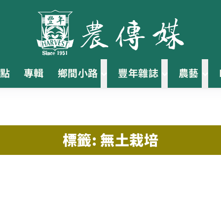
點
專輯
鄉間小路
豐年雜誌
農藝
標籤: 無土栽培