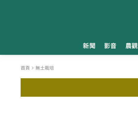
新聞
影音
農觀
首頁
無土栽培