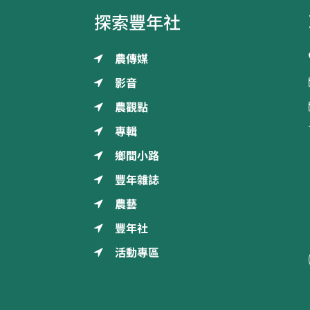
探索豐年社
農傳媒
影音
農觀點
專輯
鄉間小路
豐年雜誌
農藝
豐年社
活動專區