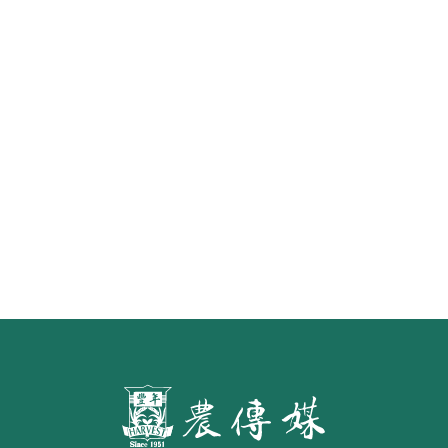
《豐年雜誌》2026年2月號 銀髮
食代 幸福綠照