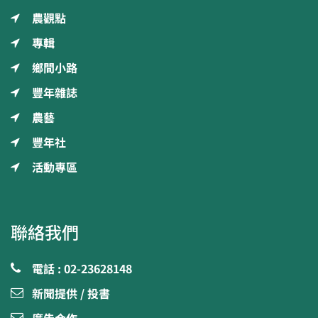
農觀點
專輯
鄉間小路
豐年雜誌
農藝
豐年社
活動專區
聯絡我們
電話 : 02-23628148
新聞提供 / 投書