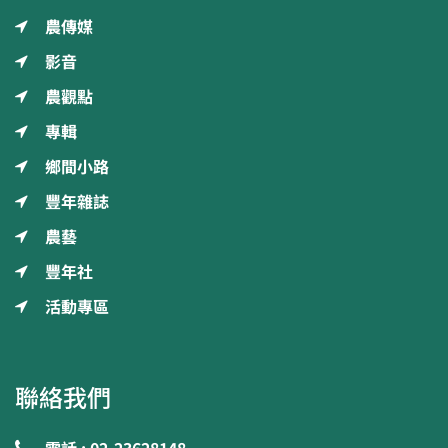
農傳媒
影音
農觀點
專輯
鄉間小路
豐年雜誌
農藝
豐年社
活動專區
聯絡我們