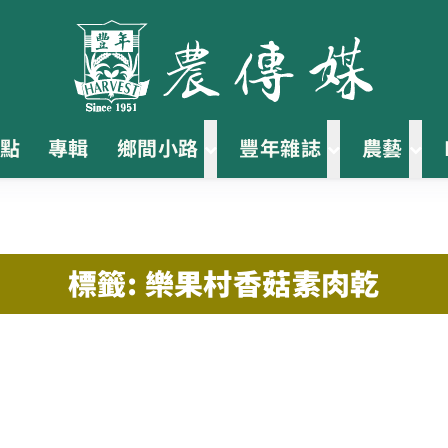
點
專輯
鄉間小路
豐年雜誌
農藝
標籤: 樂果村香菇素肉乾