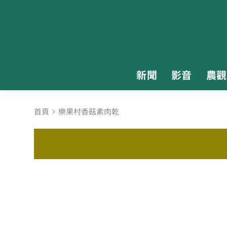
新聞
影音
農觀
首頁
樂果村香菇素肉乾