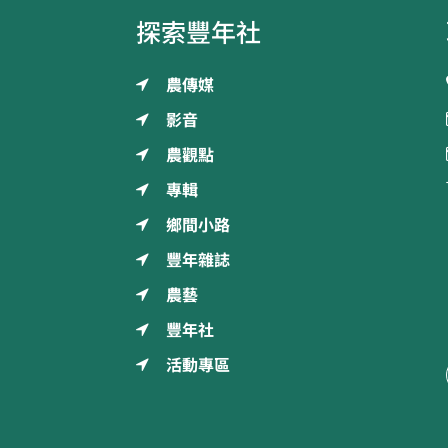
探索豐年社
農傳媒
影音
農觀點
專輯
鄉間小路
豐年雜誌
農藝
豐年社
活動專區