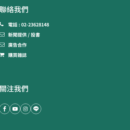
聯絡我們
電話 : 02-23628148
新聞提供 / 投書
廣告合作
購買雜誌
關注我們