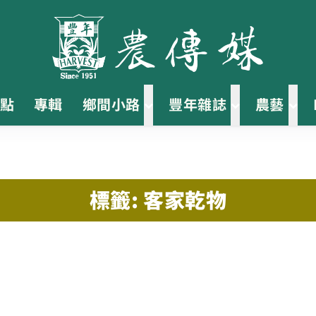
點
專輯
鄉間小路
豐年雜誌
農藝
標籤: 客家乾物