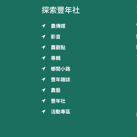
探索豐年社
農傳媒
影音
農觀點
專輯
鄉間小路
豐年雜誌
農藝
豐年社
活動專區