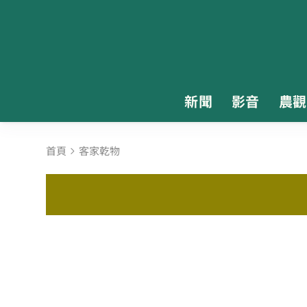
新聞
影音
農觀
首頁
客家乾物