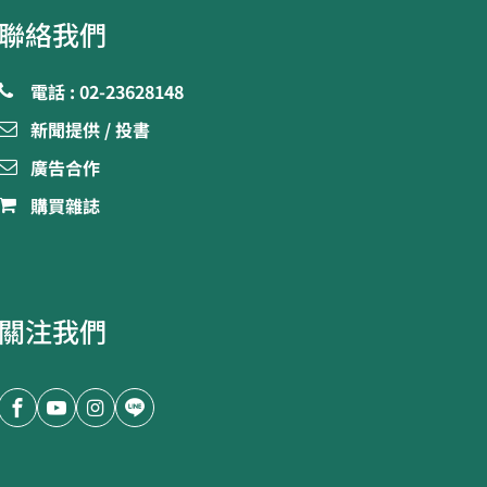
聯絡我們
電話 : 02-23628148
新聞提供 / 投書
廣告合作
購買雜誌
關注我們