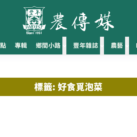
點
專輯
鄉間小路
豐年雜誌
農藝
標籤: 好食覓泡菜