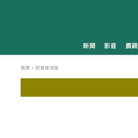
新聞
影音
農觀
首頁
好食覓泡菜