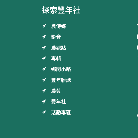
探索豐年社
農傳媒
影音
農觀點
專輯
鄉間小路
豐年雜誌
農藝
豐年社
活動專區