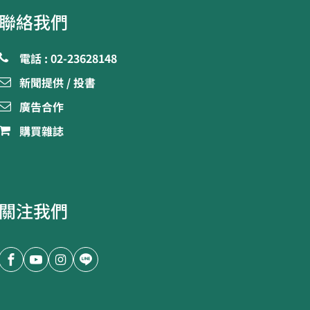
聯絡我們
電話 : 02-23628148
新聞提供 / 投書
廣告合作
購買雜誌
關注我們