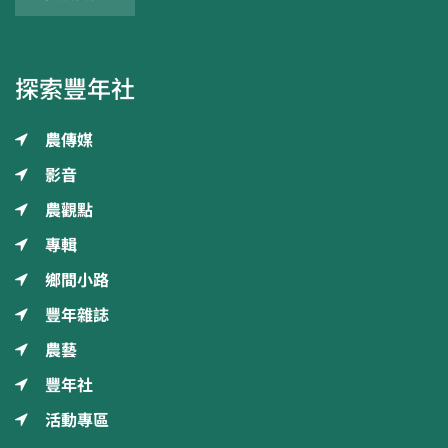
探索豐年社
農傳媒
影音
農觀點
專輯
鄉間小路
豐年雜誌
農藝
豐年社
活動專區