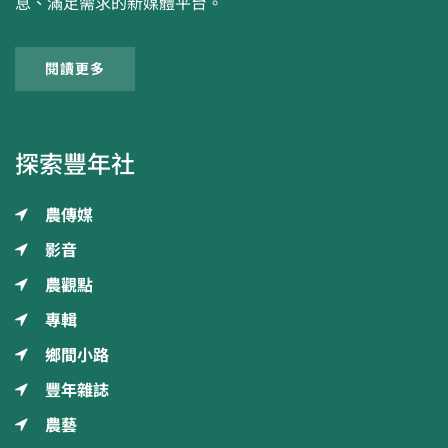
息、滿足需求的新媒體平台。
閱讀更多
探索豐年社
農傳媒
影音
農觀點
專輯
鄉間小路
豐年雜誌
農藝