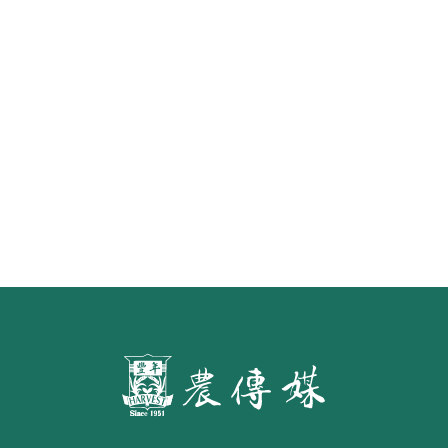
《豐年雜誌》2026年2月號 銀髮
食代 幸福綠照