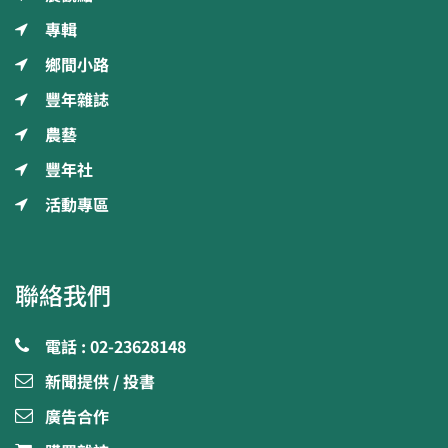
專輯
鄉間小路
豐年雜誌
農藝
豐年社
活動專區
聯絡我們
電話 : 02-23628148
新聞提供 / 投書
廣告合作