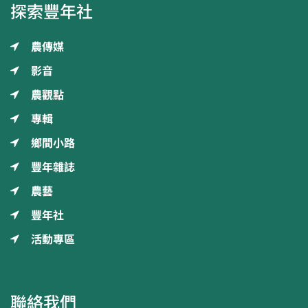
探索豐年社
農傳媒
影音
農觀點
專輯
鄉間小路
豐年雜誌
農藝
豐年社
活動專區
聯絡我們