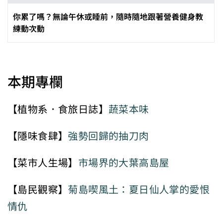
你累了嗎？無論午休或睡前，隨時隨地跟著營養健身教
練動次動
本期專欄
【植物系．食旅日誌】
蔬菜本味
【隱味食肆】
強勢回歸的抽刀肉
【菜市人生場】
市場界的大葉高島屋
【島民觀察】
菊島喫風土：夏日仙人掌的愛恨
情仇