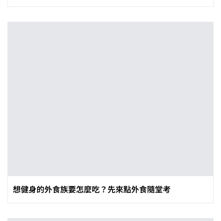
想健身的外食族要怎麼吃？先來點外食隨堂考