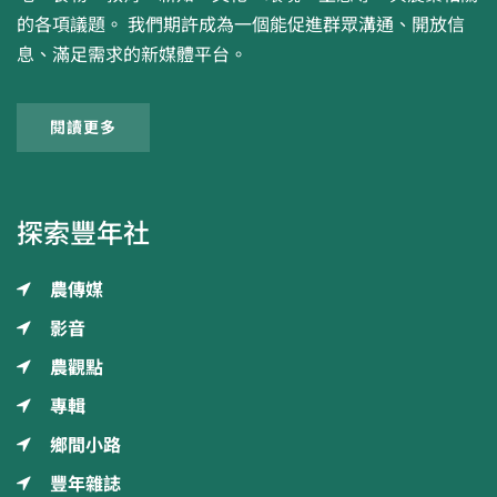
的各項議題。 我們期許成為一個能促進群眾溝通、開放信
息、滿足需求的新媒體平台。
閱讀更多
探索豐年社
農傳媒
影音
農觀點
專輯
鄉間小路
豐年雜誌