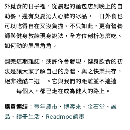
外覓食的日子裡，從晨起的麵包店到晚上的自
助餐，還有炎夏沁人心脾的冰品，一日外食也
可以吃得自在又沒負擔。不只如此，更有營養
師與健身教練現身說法，全方位剖析怎麼吃、
如何動的眉眉角角。
翻完這期雜誌，或許你會發現，健身飲食的初
衷是讓大家了解自己的身體、與之快樂共存，
絕非殘酷二選一。它與我們的距離並不遙遠
──每個人，都已走在成為健人的路上。
購買連結
：
豐年農市
、
博客來
、
金石堂
、
誠
品
、
讀冊生活
、
Readmoo讀墨