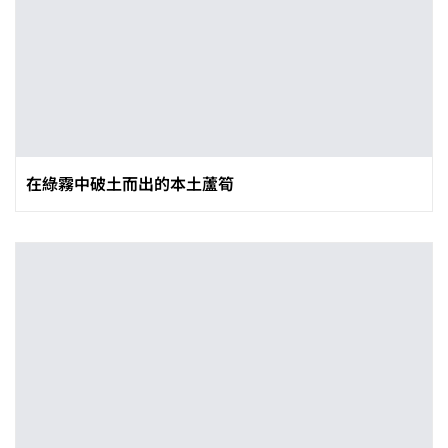
在綠霧中破土而出的本土蘆筍