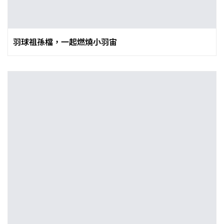
羽球祖孫檔，一起燃燒小羽宙