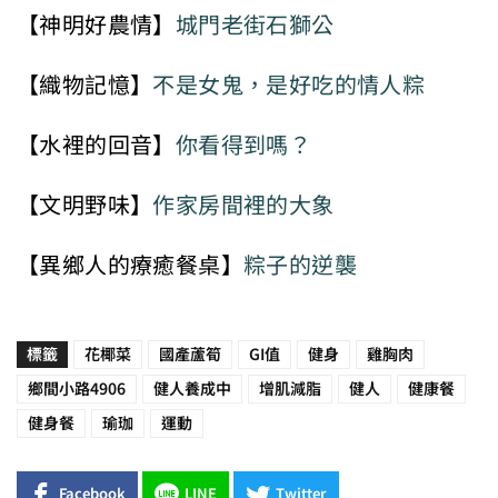
【神明好農情】
城門老街石獅公
【織物記憶】
不是女鬼，是好吃的情人粽
【水裡的回音】
你看得到嗎？
【文明野味】
作家房間裡的大象
【異鄉人的療癒餐桌】
粽子的逆襲
標籤
花椰菜
國產蘆筍
GI值
健身
雞胸肉
鄉間小路4906
健人養成中
增肌減脂
健人
健康餐
健身餐
瑜珈
運動
Facebook
LINE
Twitter