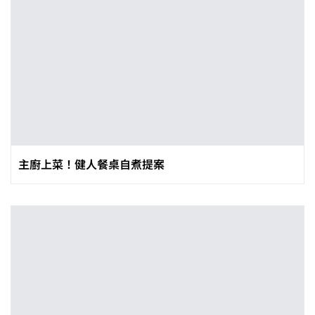
主廚上菜！健人餐桌自煮提案