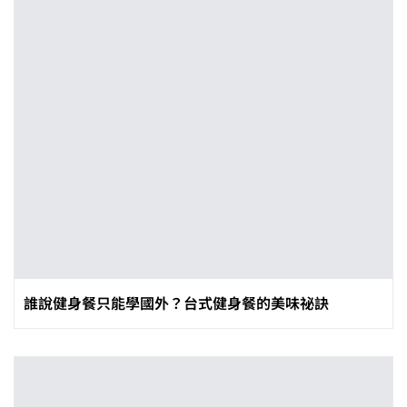
誰說健身餐只能學國外？台式健身餐的美味祕訣