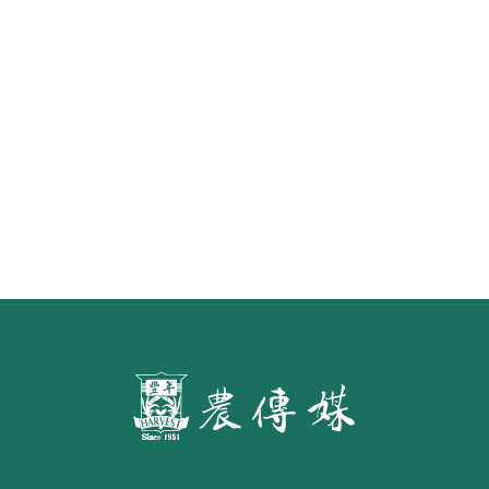
《豐年雜誌》2026年2月號 銀髮食
代 幸福綠照