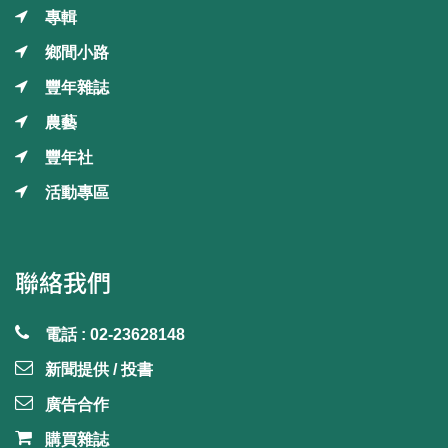
專輯
鄉間小路
豐年雜誌
農藝
豐年社
活動專區
聯絡我們
電話 : 02-23628148
新聞提供 / 投書
廣告合作
購買雜誌