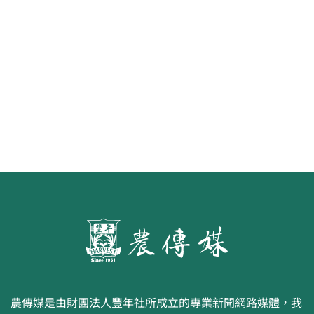
第二屆「臺灣繪果季」國產水果繪
畫比賽開跑 優等得主可獲千元禮券
農傳媒是由財團法人豐年社所成立的專業新聞網路媒體，我