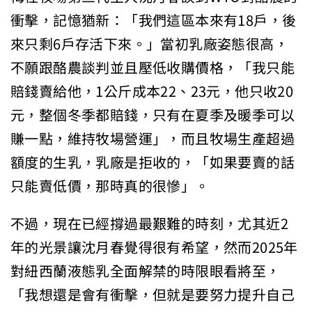
衝擊，記憶猶新：「我們這區本來有18戶，後
來只剩6戶存活下來。」當初乳廠姿態很高，
不願跟酪農談判並且壓低收購價格，「我只能
賠錢賣給他，1公斤成本22、23元，他只收20
元，整個冬季都賠錢，只有在夏季及暖季可以
賺一點，維持牧場營運」，而且牧場生產超過
額度的生乳，乳廠是拒收的，「如果要賣的話
只能賣低價，那時真的很慘」。
不過，現在已經撐過最艱難的時刻，尤其近2
年的光景讓沈月春覺得很有希望，然而2025年
對紐西蘭液態乳全面解禁的時限眼看將至，
「我想還是會有衝擊，但就是要努力提升自己