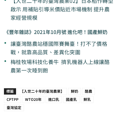
【入世二十年的臺灣農業02】日本稻作轉型
啟示 用補貼引導米價貼近市場機制 提升農
家經營規模
《豐年雜誌》2021年10月號 進化吧！國產鮮奶
讓臺灣酪農站穩國際賽舞臺！打不了價格
戰，就靠高品質、差異化突圍
梅桂牧場科技化養牛 擠乳機器人上線讓酪
農第一次睡到飽
標籤
【入世二十年的臺灣農業】
鮮奶
酪農
CPTPP
WTO20年
進口乳
國產乳
鮮乳
臺灣協定