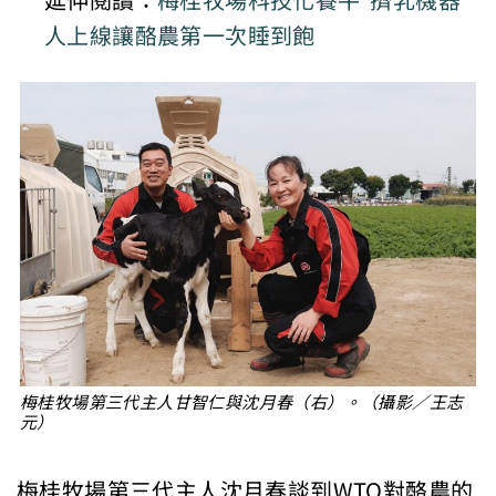
延伸閱讀：
梅桂牧場科技化養牛 擠乳機器
人上線讓酪農第一次睡到飽
梅桂牧場第三代主人甘智仁與沈月春（右）。（攝影／王志
元）
梅桂牧場第三代主人沈月春談到WTO對酪農的