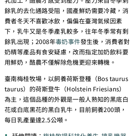
乳加工，酪農才感受到壓力。壓力來自冬季剩
餘乳的去化通路受阻，國產鮮奶需要冷藏，消
費者冬天不喜歡冰飲，偏偏在臺灣氣候因素
下，乳牛又是冬季產乳較多，往年冬季常有剩
餘乳出現；2008年
毒奶事件
發生後，消費者對
奶精等產品有食安疑慮，改而指定加奶飲料要
用鮮奶，酪農不僅解除危機更迎來轉機。
臺南梅桂牧場，以飼養荷斯登種（Bos taurus
taurus）的荷斯登牛（Holstein Friesians）
為主，這個品種的外觀是一般人熟知的黑底白
花或白底黑花的黑白乳牛，目前飼養200頭，
每日乳產量達2.5公噸。