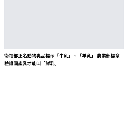
衛福部正名動物乳品標示「牛乳」、「羊乳」 農業部標章
驗證國產乳才能叫「鮮乳」
0608豪雨農損水稻居冠 農糧署協調