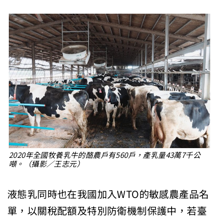
2020年全國牧養乳牛的酪農戶有560戶，產乳量43萬7千公
噸。（攝影／王志元）
液態乳同時也在我國加入WTO的敏感農產品名
單，以關稅配額及特別防衛機制保護中，若臺