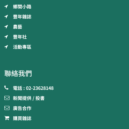
鄉間小路
豐年雜誌
農藝
豐年社
活動專區
聯絡我們
電話 : 02-23628148
新聞提供 / 投書
廣告合作
購買雜誌