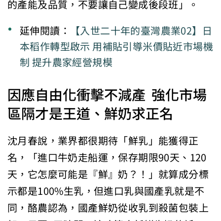
的產能及品質，不要讓自己變成後段班」。
延伸閱讀：
【入世二十年的臺灣農業02】日
本稻作轉型啟示 用補貼引導米價貼近市場機
制 提升農家經營規模
因應自由化衝擊不減產 強化市場
區隔才是王道、鮮奶求正名
沈月春說，業界都很期待「鮮乳」能獲得正
名，「進口牛奶走船運，保存期限90天、120
天，它怎麼可能是『鮮』奶？！」就算成分標
示都是100%生乳，但進口乳與國產乳就是不
同，酪農認為，國產鮮奶從收乳到殺菌包裝上