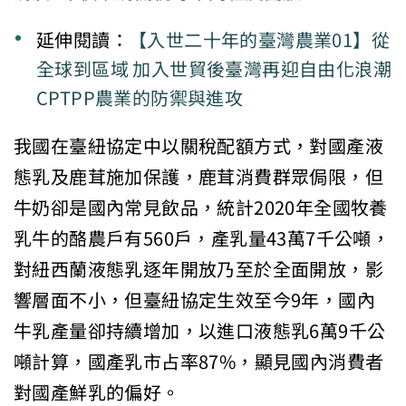
延伸閱讀：
【入世二十年的臺灣農業01】從
全球到區域 加入世貿後臺灣再迎自由化浪潮
CPTPP農業的防禦與進攻
我國在臺紐協定中以關稅配額方式，對國產液
態乳及鹿茸施加保護，鹿茸消費群眾侷限，但
牛奶卻是國內常見飲品，統計2020年全國牧養
乳牛的酪農戶有560戶，產乳量43萬7千公噸，
對紐西蘭液態乳逐年開放乃至於全面開放，影
響層面不小，但臺紐協定生效至今9年，國內
牛乳產量卻持續增加，以進口液態乳6萬9千公
噸計算，國產乳市占率87%，顯見國內消費者
對國產鮮乳的偏好。