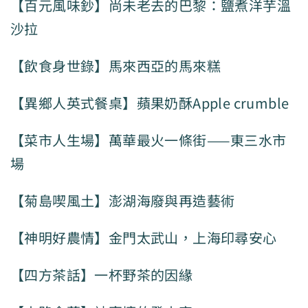
【百元風味鈔】尚未老去的巴黎：鹽煮洋芋溫
沙拉
【飲食身世錄】馬來西亞的馬來糕
【異鄉人英式餐桌】蘋果奶酥Apple crumble
【菜市人生場】萬華最火一條街——東三水市
場
【菊島喫風土】澎湖海廢與再造藝術
【神明好農情】金門太武山，上海印尋安心
【四方茶話】一杯野茶的因緣