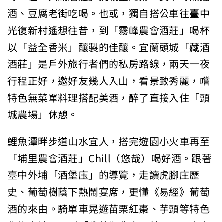
酒、豆腐老街吃喝。也或，獨自搭公車往臺中
光復新村遙想往昔，到「霧峰農會酒莊」喝杯
以「益全香米」釀製的佳釀。宜蘭頭城「藏酒
酒莊」是戶外旅行者們的私房路線，兩天一夜
行程正好，邀好友幾人入山，看景致秀麗，嚐
特色無菜單料理搭配美酒，醉了直接入住「頭
城農場」休憩。
鯉魚潭畔步道山水宜人，搭完遊園小火車再至
「埔里農會酒莊」Chill（悠哉）喝好酒。跟著
臺中外埔「酒堡庒」的導覽，走讀虎腳庄歷
史、葡萄樹蔭下熱鬧宴席，更懂《易經》葡萄
酒的來由。騎單車晃遊苗栗紅棗、芋頭等特色