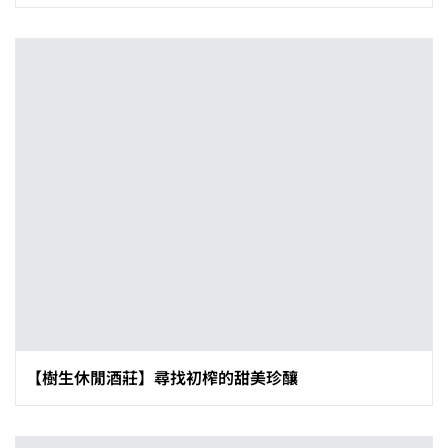
【樹生休閒酒莊】尋找初榨的甜美珍釀