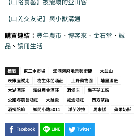
【山路食藝】被寵壞的登山客
【山羌交友記】與小獸溝通
購買連結：
豐年農市
、
博客來
、
金石堂
、
誠
品
、
讀冊生活
標籤
東三水市場
澎湖海廢地景藝術節
太武山
表銀座縱走
樹生休閒酒莊
上野動物園
埔里酒廠
大湖酒莊
霧峰農會酒莊
酒堡庒
梅子夢工廠
公館鄉農會酒莊
大麵羹
藏酒酒莊
四方茶話
酒鄉酩旅
鄉間小路5011
洋芋沙拉
馬來糕
蘋果奶酥
Facebook
LINE
Twitter