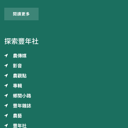
閱讀更多
探索豐年社
農傳媒
影音
農觀點
專輯
鄉間小路
豐年雜誌
農藝
豐年社