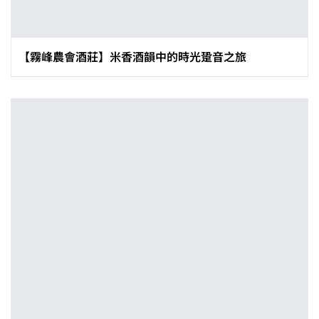
【霧峰農會酒莊】米香酒韻中的時光跫音之旅