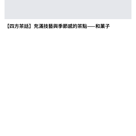
【四方茶話】充滿技藝與季節感的茶點——和菓子
0608豪雨農損水稻居冠 農糧署協調
溼穀調運2.2萬公噸 公糧收購量能已
恢復
2026臺灣竹博覽會今開幕 六大衛星