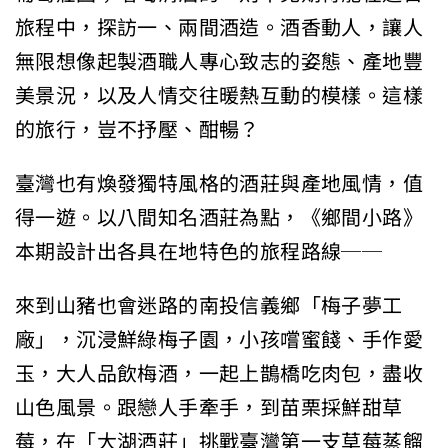
旅程中，探訪一、兩間酒造。酒香動人，讓人
無限想像起製酒職人專心致志的姿態、產地豐
美景況，以及人情交往暖熱互動的模樣。這樣
的旅行，豈不抒壓、酣暢？
臺灣也有煥發獨特風格的酒莊與產地風情，值
得一遊。以八間知名酒莊為點，《鄉間小路》
本期設計出各具在地特色的旅程路線──
來到山豬也會迷路的南投信義鄉「梅子夢工
廠」，沉浸鮮綠梅子園，小孩嚐蜜餞、手作愛
玉，大人品飲梅酒，一起上鵲橋吃肉包，盡收
山色風景。跟戀人手牽手，到苗栗採鮮甜草
莓，在「大湖酒莊」挑戰臺灣第一支草莓蒸餾