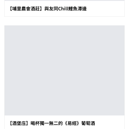
【埔里農會酒莊】與友同Chill鯉魚潭邊
【酒堡庒】喝杯獨一無二的《易經》葡萄酒