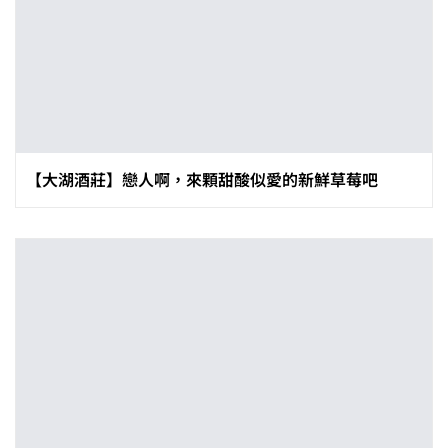
【大湖酒莊】戀人啊，來顆甜酸似愛的新鮮草莓吧